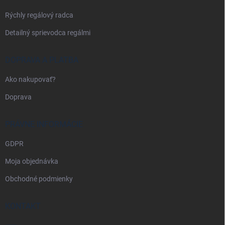
e
Rýchly regálový radca
Detailný sprievodca regálmi
DOPRAVA A PLATBA
Ako nakupovať?
Doprava
PRÁVNE INFORMÁCIE
GDPR
Moja objednávka
Obchodné podmienky
KONTAKT