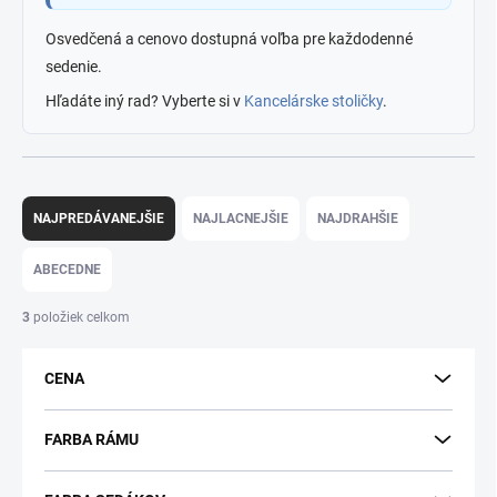
Osvedčená a cenovo dostupná voľba pre každodenné
sedenie.
Hľadáte iný rad? Vyberte si v
Kancelárske stoličky
.
R
a
NAJPREDÁVANEJŠIE
NAJLACNEJŠIE
NAJDRAHŠIE
d
e
ABECEDNE
n
i
3
položiek celkom
e
p
CENA
r
o
d
FARBA RÁMU
u
k