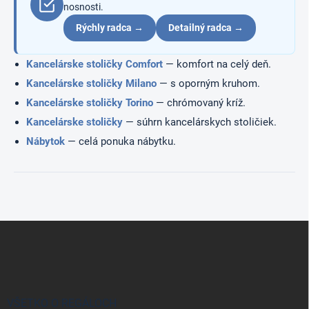
v
nosnosti.
k
y
Rýchly radca →
Detailný radca →
v
ý
Kancelárske stoličky Comfort
— komfort na celý deň.
p
i
Kancelárske stoličky Milano
— s oporným kruhom.
s
Kancelárske stoličky Torino
— chrómovaný kríž.
u
Kancelárske stoličky
— súhrn kancelárskych stoličiek.
Nábytok
— celá ponuka nábytku.
Z
á
p
ä
t
i
VŠETKO O REGÁLOCH