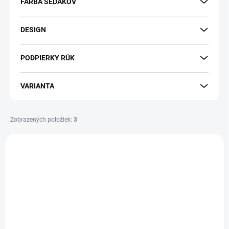
FARBA SEDÁKOV
t
o
v
DESIGN
PODPIERKY RÚK
VARIANTA
Zobrazených položiek:
3
V
ý
DOPRAVA ZADARMO
DOPRAVA ZADARMO
p
i
s
p
r
o
SKLADOM
SKLADOM