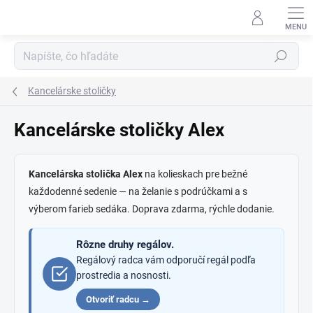
Prejsť
na
obsah
Hľadať
Kancelárske stoličky
Kancelárske stoličky Alex
Kancelárska stolička Alex
na kolieskach pre bežné
každodenné sedenie — na želanie s podrúčkami a s
výberom farieb sedáka. Doprava zdarma, rýchle dodanie.
Rôzne druhy regálov.
Regálový radca vám odporučí regál podľa
prostredia a nosnosti.
Otvoriť radcu →