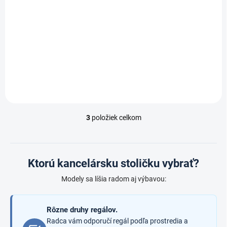
Alex Biedrax Z9652m
€ 188,40
/ ks
€ 155,70 bez DPH
Do košíka
3
položiek celkom
O
v
l
á
d
Ktorú kancelársku stoličku vybrať?
a
c
Modely sa líšia radom aj výbavou:
i
e
p
Rôzne druhy regálov.
r
Radca vám odporučí regál podľa prostredia a