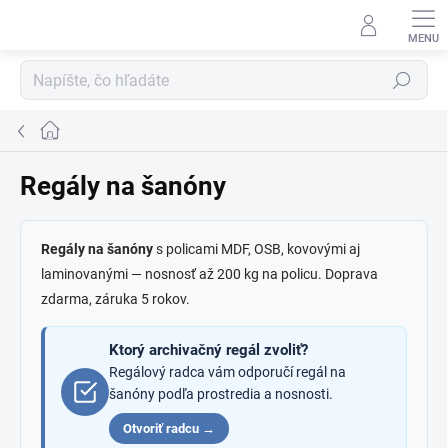
Prejsť
na
obsah
Hľadať
Domov
Regály na šanóny
Regály na šanóny
s policami MDF, OSB, kovovými aj
laminovanými — nosnosť až 200 kg na policu. Doprava
zdarma, záruka 5 rokov.
Ktorý archivačný regál zvoliť?
Regálový radca vám odporučí regál na
šanóny podľa prostredia a nosnosti.
Otvoriť radcu →