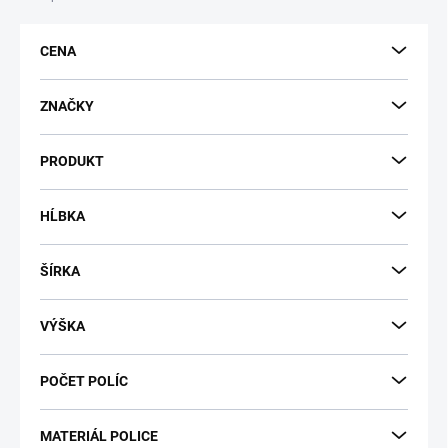
e
p
CENA
r
o
d
ZNAČKY
u
k
PRODUKT
t
o
v
HĹBKA
ŠÍRKA
VÝŠKA
POČET POLÍC
MATERIÁL POLICE