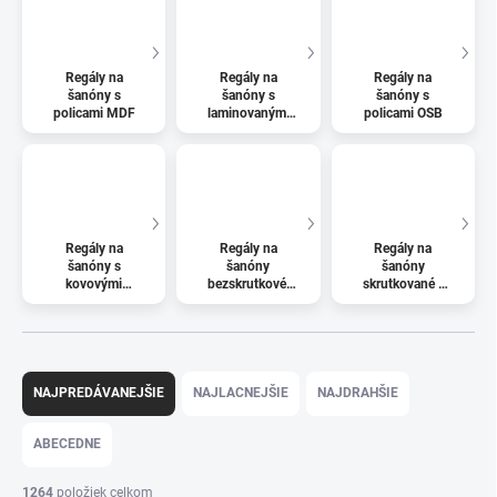
Regály na
Regály na
Regály na
šanóny s
šanóny s
šanóny s
policami MDF
laminovanými
policami OSB
policami
Regály na
Regály na
Regály na
šanóny s
šanóny
šanóny
kovovými
bezskrutkové,
skrutkované -
policami
rýchla montáž
Regály na veky
R
a
NAJPREDÁVANEJŠIE
NAJLACNEJŠIE
NAJDRAHŠIE
d
e
ABECEDNE
n
i
1264
položiek celkom