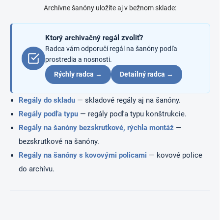
p
a
Archívne šanóny uložíte aj v bežnom sklade:
r
n
v
i
k
e
Ktorý archivačný regál zvoliť?
y
v
Radca vám odporučí regál na šanóny podľa
ý
prostredia a nosnosti.
p
Rýchly radca →
Detailný radca →
i
s
u
Regály do skladu
— skladové regály aj na šanóny.
Regály podľa typu
— regály podľa typu konštrukcie.
Regály na šanóny bezskrutkové, rýchla montáž
—
bezskrutkové na šanóny.
Regály na šanóny s kovovými policami
— kovové police
do archívu.