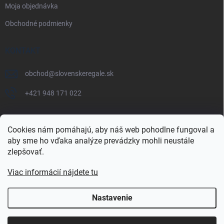
Moja objednávka
Obchodné podmienky
KONTAKT
obchod
@
slovenskeregale.sk
+421 948 171 022
Cookies nám pomáhajú, aby náš web pohodlne fungoval a
aby sme ho vďaka analýze prevádzky mohli neustále
Najnakup.sk
Heureka.sk
Pricemania.sk
zlepšovať.
Viac informácií nájdete tu
Nastavenie