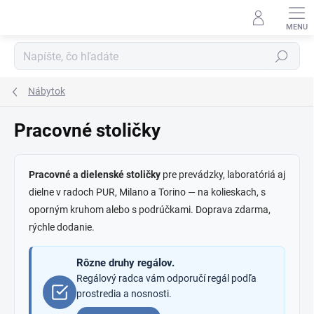
Prejsť
na
obsah
Hľadať
Nábytok
Pracovné stoličky
Pracovné a dielenské stoličky
pre prevádzky, laboratóriá aj
dielne v radoch PUR, Milano a Torino — na kolieskach, s
oporným kruhom alebo s podrúčkami. Doprava zdarma,
rýchle dodanie.
Rôzne druhy regálov.
Regálový radca vám odporučí regál podľa
prostredia a nosnosti.