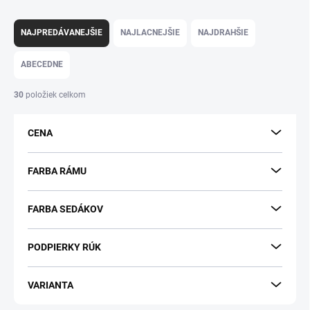
R
a
NAJPREDÁVANEJŠIE
NAJLACNEJŠIE
NAJDRAHŠIE
d
e
ABECEDNE
n
i
30
položiek celkom
e
p
CENA
r
o
d
FARBA RÁMU
u
k
FARBA SEDÁKOV
t
o
v
PODPIERKY RÚK
VARIANTA