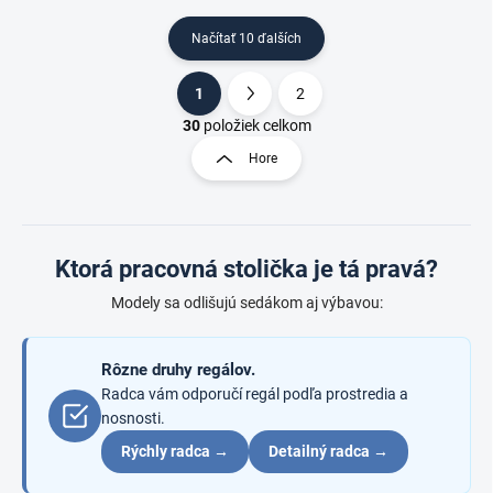
Načítať 10 ďalších
1
2
O
S
v
t
30
položiek celkom
l
r
Hore
á
á
d
n
a
k
c
o
i
Ktorá pracovná stolička je tá pravá?
e
v
p
a
Modely sa odlišujú sedákom aj výbavou:
r
n
v
i
k
e
Rôzne druhy regálov.
y
v
Radca vám odporučí regál podľa prostredia a
ý
nosnosti.
p
Rýchly radca →
Detailný radca →
i
s