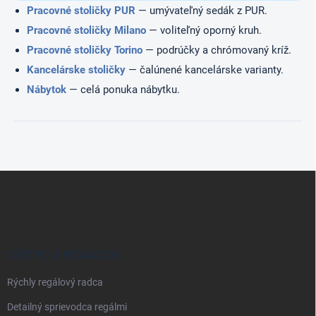
u
Pracovné stoličky PUR
— umývateľný sedák z PUR.
Pracovné stoličky Milano
— voliteľný oporný kruh.
Pracovné stoličky Torino
— podrúčky a chrómovaný kríž.
Kancelárske stoličky
— čalúnené kancelárske varianty.
Nábytok
— celá ponuka nábytku.
Z
á
p
ä
t
i
VŠETKO O REGÁLOCH
e
Rýchly regálový radca
Detailný sprievodca regálmi