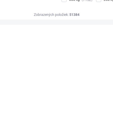
Zobrazených položiek:
51384
DOPRAVA ZADARMO
OSB 10 MM (VLHKO)
SKLADOM
Regál do skladu Biedrax 50 x 90 x 240