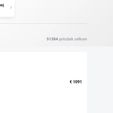
kej
51384
položiek celkom
€
1091