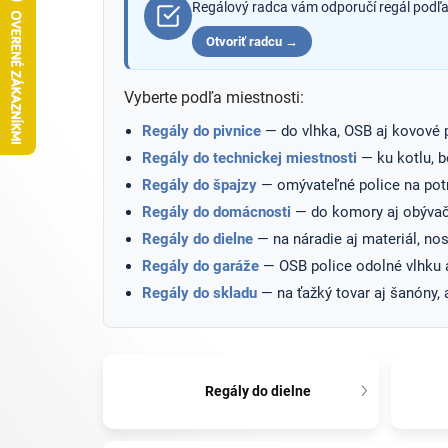
Regálový radca vám odporučí regál podľa 
Otvoriť radcu →
Vyberte podľa miestnosti:
Regály do pivnice
— do vlhka, OSB aj kovové p
Regály do technickej miestnosti
— ku kotlu, b
Regály do špajzy
— omývateľné police na potr
Regály do domácnosti
— do komory aj obývač
Regály do dielne
— na náradie aj materiál, no
Regály do garáže
— OSB police odolné vlhku a
Regály do skladu
— na ťažký tovar aj šanóny, 
Regály do dielne