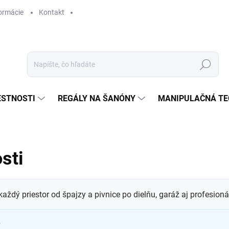
ormácie
Kontakt
Hľadať
ESTNOSTI
REGÁLY NA ŠANÓNY
MANIPULAČNÁ TE
sti
aždý priestor od špajzy a pivnice po dielňu, garáž aj profesion
.