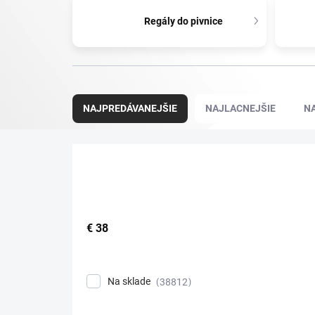
Regály do pivnice
R
a
NAJPREDÁVANEJŠIE
NAJLACNEJŠIE
N
d
e
n
i
e
p
r
o
€
38
d
u
k
Na sklade
38812
t
o