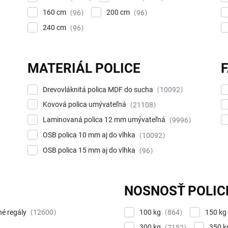
160 cm
200 cm
96
96
240 cm
96
MATERIÁL POLICE
Drevovláknitá polica MDF do sucha
10092
Kovová polica umývateľná
21108
Laminovaná polica 12 mm umývateľná
9996
OSB polica 10 mm aj do vlhka
10092
OSB polica 15 mm aj do vlhka
96
NOSNOSŤ POLIC
né regály
100 kg
150 kg
12600
864
300 kg
350 
7152