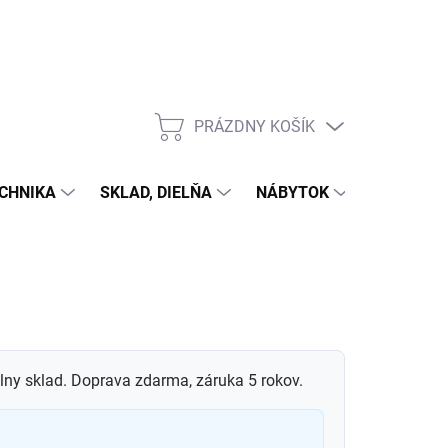
PRÁZDNY KOŠÍK
NÁKUPNÝ
KOŠÍK
CHNIKA
SKLAD, DIELŇA
NÁBYTOK
DOM A Z
álny sklad. Doprava zdarma, záruka 5 rokov.