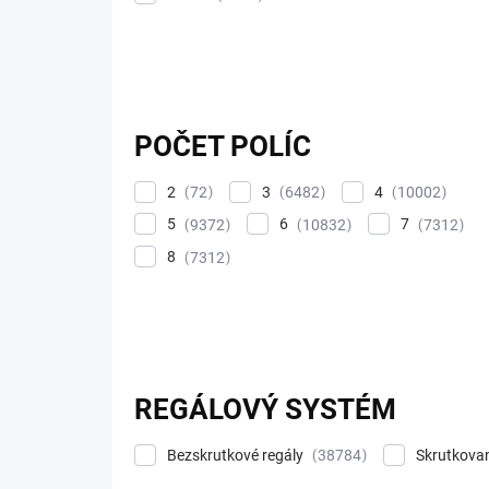
POČET POLÍC
2
3
4
72
6482
10002
5
6
7
9372
10832
7312
8
7312
REGÁLOVÝ SYSTÉM
Bezskrutkové regály
Skrutkova
38784