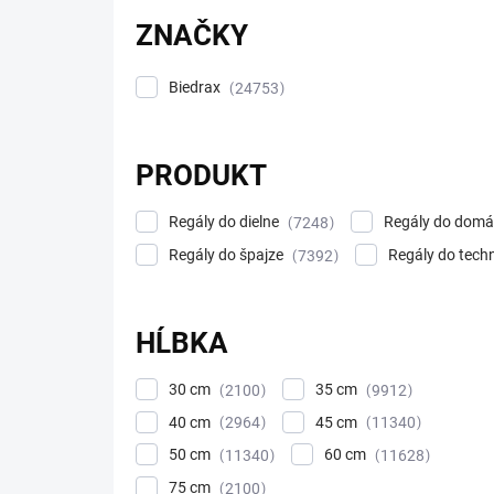
v
ZNAČKY
Biedrax
24753
PRODUKT
Regály do dielne
Regály do domá
7248
Regály do špajze
Regály do techn
7392
HĹBKA
30 cm
35 cm
2100
9912
40 cm
45 cm
2964
11340
50 cm
60 cm
11340
11628
75 cm
2100