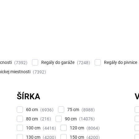
cnosti
Regály do garáže
Regály do pivnice
7392
7248
ickej miestnosti
7392
ŠÍRKA
60 cm
75 cm
6936
8988
80 cm
90 cm
216
14076
100 cm
120 cm
4416
8064
130 cm
150 cm
4200
4200