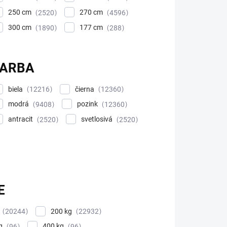
250 cm
270 cm
2520
4596
300 cm
177 cm
1890
288
FARBA
biela
čierna
12216
12360
modrá
pozink
9408
12360
antracit
svetlosivá
2520
2520
E
200 kg
20244
22932
kg
400 kg
96
96