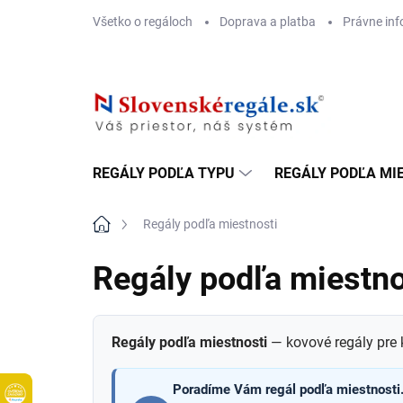
Prejsť
Všetko o regáloch
Doprava a platba
Právne inf
na
obsah
REGÁLY PODĽA TYPU
REGÁLY PODĽA MI
Domov
Regály podľa miestnosti
Regály podľa miestno
Regály podľa miestnosti
— kovové regály pre k
Poradíme Vám regál podľa miestnosti