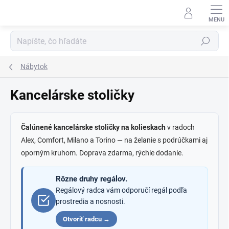
Prejsť
na
obsah
Hľadať
Nábytok
Kancelárske stoličky
Čalúnené kancelárske stoličky na kolieskach
v radoch
Alex, Comfort, Milano a Torino — na želanie s podrúčkami aj
oporným kruhom. Doprava zdarma, rýchle dodanie.
Rôzne druhy regálov.
Regálový radca vám odporučí regál podľa
prostredia a nosnosti.
Otvoriť radcu →