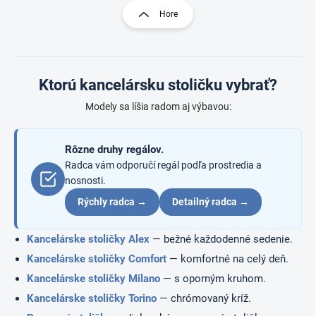
l
r
Hore
á
á
d
n
a
k
c
o
i
Ktorú kancelársku stoličku vybrať?
e
v
p
a
Modely sa líšia radom aj výbavou:
r
n
v
i
k
e
Rôzne druhy regálov.
y
v
Radca vám odporučí regál podľa prostredia a
ý
nosnosti.
p
Rýchly radca →
Detailný radca →
i
s
u
Kancelárske stoličky Alex
— bežné každodenné sedenie.
Kancelárske stoličky Comfort
— komfortné na celý deň.
Kancelárske stoličky Milano
— s oporným kruhom.
Kancelárske stoličky Torino
— chrómovaný kríž.