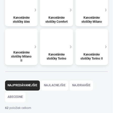
Kancelárske
Kancelárske
Kancelárske
stoličky Alex
stoličky Comfort
stoličky Milano
Kancelárske
Kancelárske
Kancelárske
stoličky Milano
stoličky Torino
stoličky Torino II
II
R
a
NAJPREDÁVANEJŠIE
NAJLACNEJŠIE
NAJDRAHŠIE
d
e
ABECEDNE
n
i
62
položiek celkom
e