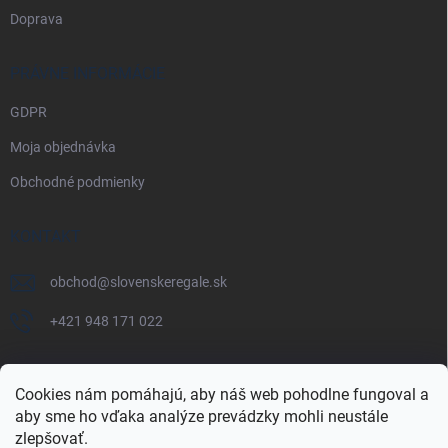
Doprava
PRÁVNE INFORMÁCIE
GDPR
Moja objednávka
Obchodné podmienky
KONTAKT
obchod
@
slovenskeregale.sk
+421 948 171 022
Cookies nám pomáhajú, aby náš web pohodlne fungoval a
aby sme ho vďaka analýze prevádzky mohli neustále
Najnakup.sk
Heureka.sk
Pricemania.sk
zlepšovať.