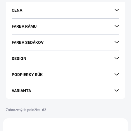
p
CENA
r
o
d
FARBA RÁMU
u
k
FARBA SEDÁKOV
t
o
v
DESIGN
PODPIERKY RÚK
VARIANTA
Zobrazených položiek:
62
V
ý
DOPRAVA ZADARMO
DOPRAVA ZADARMO