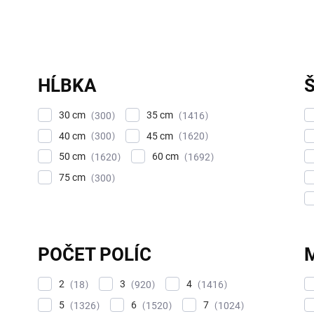
HĹBKA
30 cm
35 cm
300
1416
40 cm
45 cm
300
1620
50 cm
60 cm
1620
1692
75 cm
300
POČET POLÍC
2
3
4
18
920
1416
5
6
7
1326
1520
1024