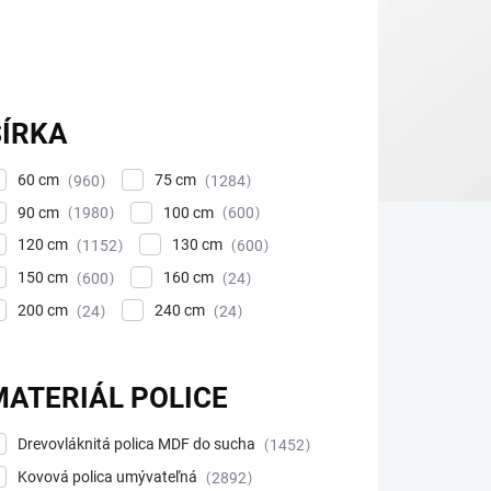
ŠÍRKA
60 cm
75 cm
960
1284
90 cm
100 cm
1980
600
120 cm
130 cm
1152
600
150 cm
160 cm
600
24
200 cm
240 cm
24
24
MATERIÁL POLICE
Drevovláknitá polica MDF do sucha
1452
Kovová polica umývateľná
2892