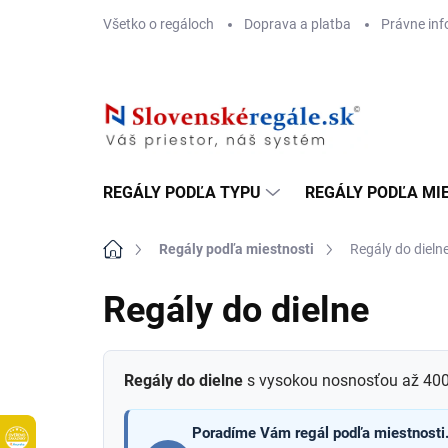
Prejsť
Všetko o regáloch
Doprava a platba
Právne inf
na
obsah
REGÁLY PODĽA TYPU
REGÁLY PODĽA MI
Domov
Regály podľa miestnosti
Regály do dieln
Regály do dielne
Regály do dielne
s vysokou nosnosťou až 400 
Poradíme Vám regál podľa miestnosti