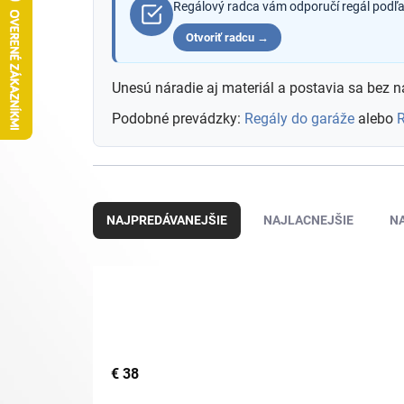
Regálový radca vám odporučí regál podľa 
Otvoriť radcu →
Unesú náradie aj materiál a postavia sa bez n
Podobné prevádzky:
Regály do garáže
alebo
R
R
a
NAJPREDÁVANEJŠIE
NAJLACNEJŠIE
N
d
e
n
i
e
p
r
o
€
38
d