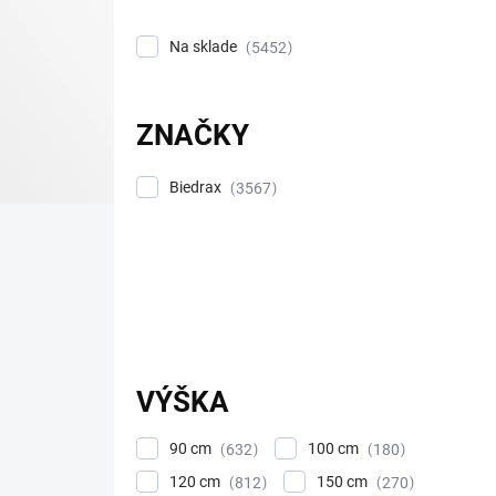
u
k
Na sklade
5452
t
o
v
ZNAČKY
Biedrax
3567
VÝŠKA
90 cm
100 cm
632
180
120 cm
150 cm
812
270