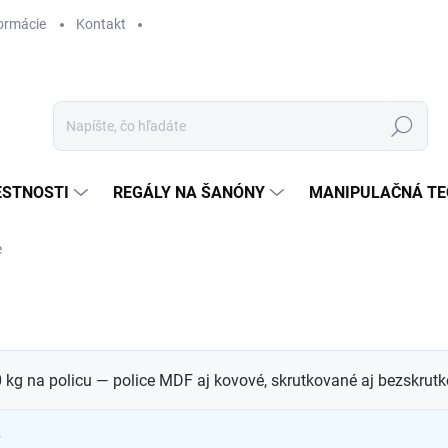
ormácie
Kontakt
Hľadať
ESTNOSTI
REGÁLY NA ŠANÓNY
MANIPULAČNÁ TE
e
kg na policu — police MDF aj kovové, skrutkované aj bezskrutk
.