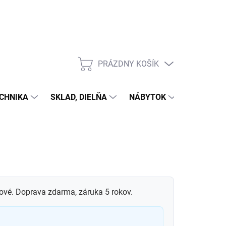
PRÁZDNY KOŠÍK
NÁKUPNÝ
KOŠÍK
CHNIKA
SKLAD, DIELŇA
NÁBYTOK
DOM A Z
ové. Doprava zdarma, záruka 5 rokov.