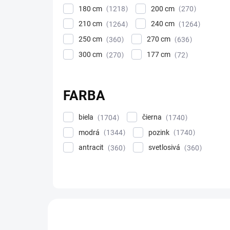
180 cm
200 cm
1218
270
210 cm
240 cm
1264
1264
250 cm
270 cm
360
636
300 cm
177 cm
270
72
FARBA
biela
čierna
1704
1740
modrá
pozink
1344
1740
antracit
svetlosivá
360
360
V
ý
DOPRAVA ZADARMO
p