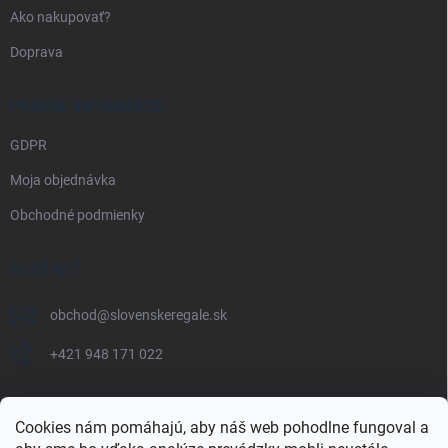
Ako nakupovať?
Doprava
PRÁVNE INFORMÁCIE
GDPR
Moja objednávka
Obchodné podmienky
KONTAKT
obchod
@
slovenskeregale.sk
+421 948 171 022
Cookies nám pomáhajú, aby náš web pohodlne fungoval a