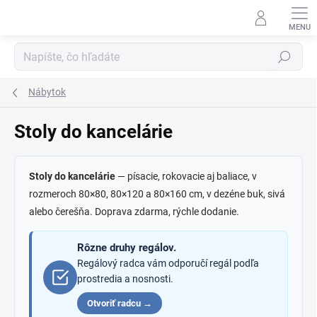
Prejsť
na
obsah
Hľadať
Nábytok
Stoly do kancelárie
Stoly do kancelárie
— písacie, rokovacie aj baliace, v
rozmeroch 80×80, 80×120 a 80×160 cm, v dezéne buk, sivá
alebo čerešňa. Doprava zdarma, rýchle dodanie.
Rôzne druhy regálov.
Regálový radca vám odporučí regál podľa
prostredia a nosnosti.
Otvoriť radcu →