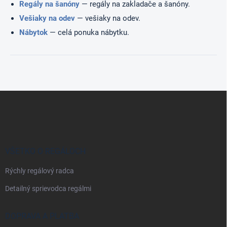
Regály na šanóny
— regály na zakladače a šanóny.
u
Vešiaky na odev
— vešiaky na odev.
Nábytok
— celá ponuka nábytku.
Z
á
p
ä
t
i
VŠETKO O REGÁLOCH
e
Rýchly regálový radca
Detailný sprievodca regálmi
DOPRAVA A PLATBA