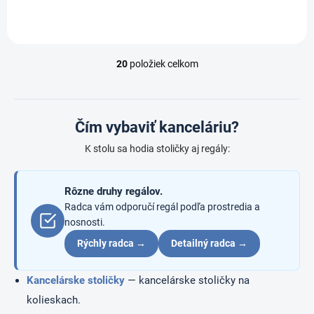
20
položiek celkom
O
v
l
á
d
Čím vybaviť kanceláriu?
a
c
K stolu sa hodia stoličky aj regály:
i
e
p
Rôzne druhy regálov.
r
Radca vám odporučí regál podľa prostredia a
v
nosnosti.
k
y
Rýchly radca →
Detailný radca →
v
ý
Kancelárske stoličky
— kancelárske stoličky na
p
i
kolieskach.
s