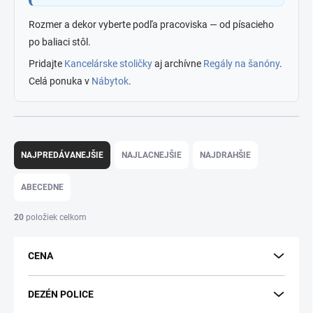
Rozmer a dekor vyberte podľa pracoviska — od písacieho
po baliaci stôl.
Pridajte
Kancelárske stoličky
aj archívne
Regály na šanóny
.
Celá ponuka v
Nábytok
.
R
a
NAJPREDÁVANEJŠIE
NAJLACNEJŠIE
NAJDRAHŠIE
d
e
ABECEDNE
n
i
20
položiek celkom
e
p
CENA
r
o
d
DEZÉN POLICE
u