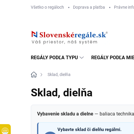
Prejsť
Všetko o regáloch
Doprava a platba
Právne inf
na
obsah
REGÁLY PODĽA TYPU
REGÁLY PODĽA MI
Domov
Sklad, dielňa
Sklad, dielňa
Vybavenie skladu a dielne
— baliaca technika
Vybavte sklad či dielňu regálmi.