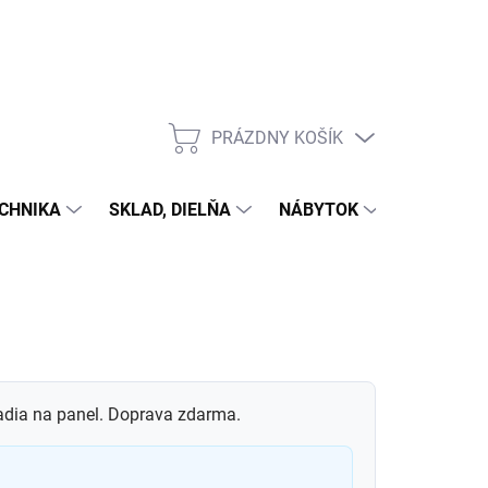
PRÁZDNY KOŠÍK
NÁKUPNÝ
KOŠÍK
CHNIKA
SKLAD, DIELŇA
NÁBYTOK
DOM A Z
radia na panel. Doprava zdarma.