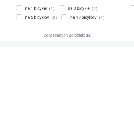
na 1 bicykel
na 3 bicykle
1
2
na 5 bicyklov
na 18 bicyklov
5
1
Zobrazených položiek:
32
DOPRAVA ZADARMO