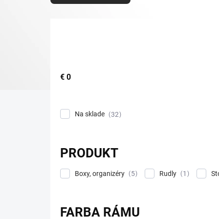
d
e
n
i
e
p
r
o
€
0
d
u
k
Na sklade
32
t
o
v
PRODUKT
Boxy, organizéry
Rudly
St
5
1
FARBA RÁMU