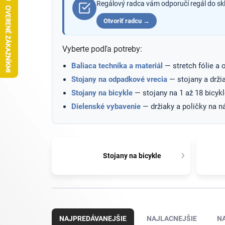
Regálový radca vám odporučí regál do skl
Otvoriť radcu →
Vyberte podľa potreby:
Baliaca technika a materiál
— stretch fólie a 
Stojany na odpadkové vrecia
— stojany a drži
Stojany na bicykle
— stojany na 1 až 18 bicykl
Dielenské vybavenie
— držiaky a poličky na ná
Stojany na bicykle
R
a
NAJPREDÁVANEJŠIE
NAJLACNEJŠIE
N