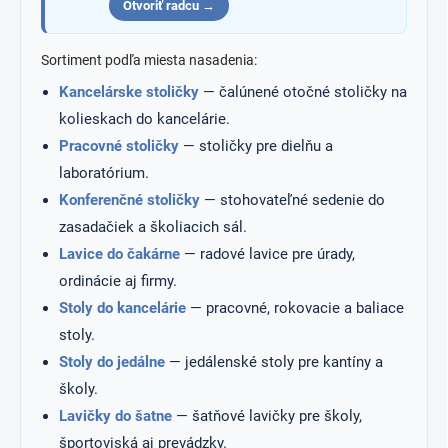
Otvoriť radcu →
Sortiment podľa miesta nasadenia:
Kancelárske stoličky
— čalúnené otočné stoličky na
kolieskach do kancelárie.
Pracovné stoličky
— stoličky pre dielňu a
laboratórium.
Konferenčné stoličky
— stohovateľné sedenie do
zasadačiek a školiacich sál.
Lavice do čakárne
— radové lavice pre úrady,
ordinácie aj firmy.
Stoly do kancelárie
— pracovné, rokovacie a baliace
stoly.
Stoly do jedálne
— jedálenské stoly pre kantíny a
školy.
Lavičky do šatne
— šatňové lavičky pre školy,
športoviská aj prevádzky.