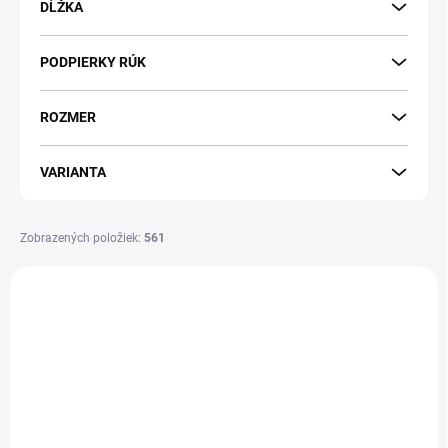
DĹŽKA
PODPIERKY RÚK
ROZMER
VARIANTA
Zobrazených položiek:
561
V
ý
DOPRAVA ZADARMO
DOPRAVA ZADARMO
p
i
s
p
r
o
SKLADOM
SKLADOM