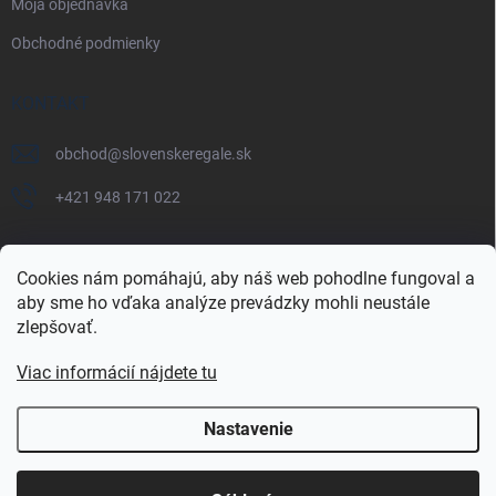
Moja objednávka
Obchodné podmienky
KONTAKT
obchod
@
slovenskeregale.sk
+421 948 171 022
Cookies nám pomáhajú, aby náš web pohodlne fungoval a
aby sme ho vďaka analýze prevádzky mohli neustále
Najnakup.sk
Heureka.sk
Pricemania.sk
zlepšovať.
Viac informácií nájdete tu
Nastavenie
Copyright 2026
slovenskéregále.sk
. Všetky práva vyhradené.