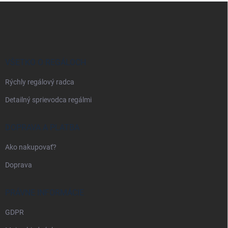
Z
á
p
ä
t
i
VŠETKO O REGÁLOCH
e
Rýchly regálový radca
Detailný sprievodca regálmi
DOPRAVA A PLATBA
Ako nakupovať?
Doprava
PRÁVNE INFORMÁCIE
GDPR