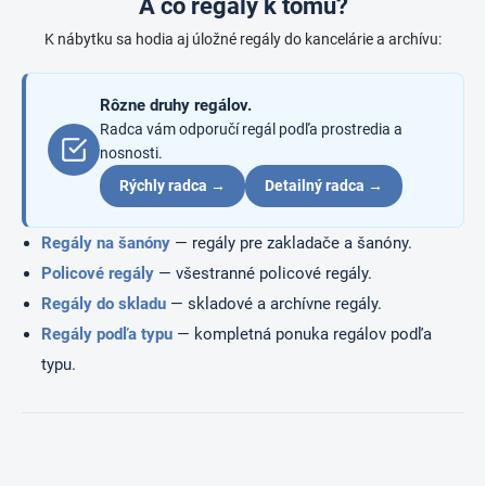
A čo regály k tomu?
e
v
p
a
K nábytku sa hodia aj úložné regály do kancelárie a archívu:
r
n
v
i
k
e
Rôzne druhy regálov.
y
v
Radca vám odporučí regál podľa prostredia a
ý
nosnosti.
p
Rýchly radca →
Detailný radca →
i
s
u
Regály na šanóny
— regály pre zakladače a šanóny.
Policové regály
— všestranné policové regály.
Regály do skladu
— skladové a archívne regály.
Regály podľa typu
— kompletná ponuka regálov podľa
typu.