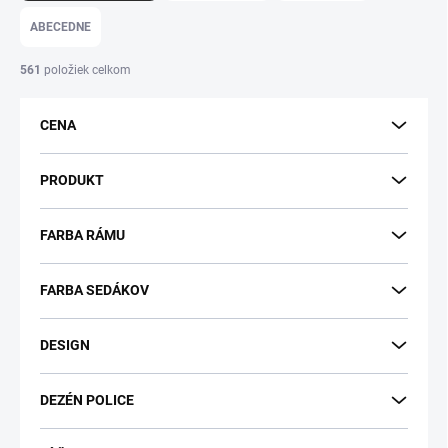
d
e
ABECEDNE
n
i
561
položiek celkom
e
p
CENA
r
o
d
PRODUKT
u
k
FARBA RÁMU
t
o
v
FARBA SEDÁKOV
DESIGN
DEZÉN POLICE