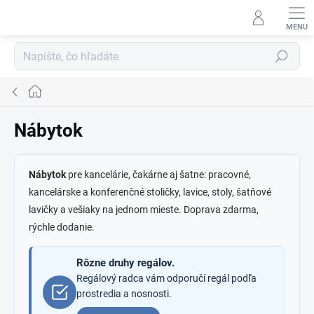
Prejsť
na
obsah
Hľadať
Domov
Nábytok
Nábytok
pre kancelárie, čakárne aj šatne: pracovné,
kancelárske a konferenčné stoličky, lavice, stoly, šatňové
lavičky a vešiaky na jednom mieste. Doprava zdarma,
rýchle dodanie.
Rôzne druhy regálov.
Regálový radca vám odporučí regál podľa
prostredia a nosnosti.