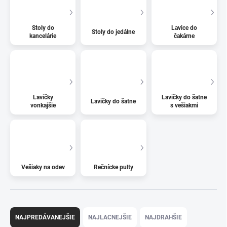
Stoly do
Lavice do
Stoly do jedálne
kancelárie
čakárne
Lavičky
Lavičky do šatne
Lavičky do šatne
vonkajšie
s vešiakmi
Vešiaky na odev
Rečnícke pulty
R
a
NAJPREDÁVANEJŠIE
NAJLACNEJŠIE
NAJDRAHŠIE