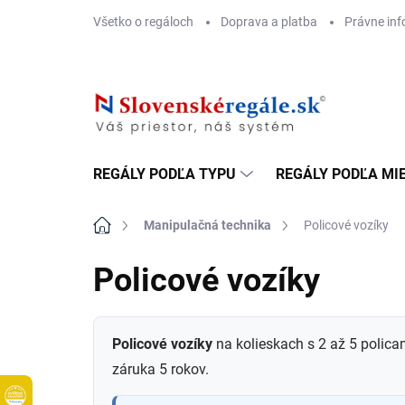
Prejsť
Všetko o regáloch
Doprava a platba
Právne inf
na
obsah
REGÁLY PODĽA TYPU
REGÁLY PODĽA MI
Domov
Manipulačná technika
Policové vozíky
Policové vozíky
Policové vozíky
na kolieskach s 2 až 5 polica
záruka 5 rokov.