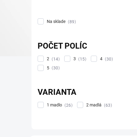
d
u
k
Na sklade
89
t
o
v
POČET POLÍC
2
3
4
14
15
30
5
30
VARIANTA
1 madlo
2 madlá
26
63