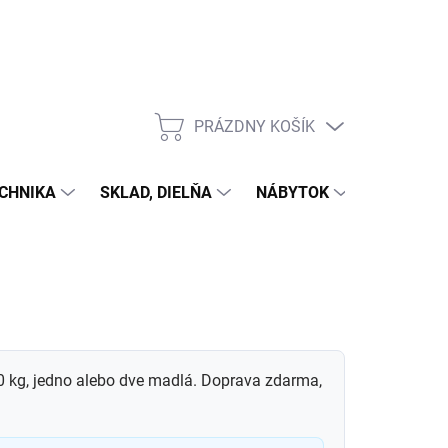
PRÁZDNY KOŠÍK
NÁKUPNÝ
KOŠÍK
CHNIKA
SKLAD, DIELŇA
NÁBYTOK
DOM A Z
400 kg, jedno alebo dve madlá. Doprava zdarma,