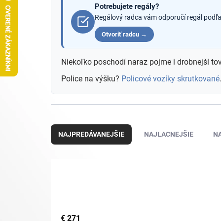
Potrebujete regály?
Regálový radca vám odporučí regál podľa 
Otvoriť radcu →
Niekoľko poschodí naraz pojme i drobnejší tov
Police na výšku?
Policové vozíky skrutkované
R
a
NAJPREDÁVANEJŠIE
NAJLACNEJŠIE
N
d
e
n
i
e
p
r
o
€
271