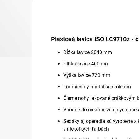
Plastová lavica ISO LC9710z - č
Dĺžka lavice 2040 mm
Hĺbka lavice 400 mm
Výška lavice 720 mm
Trojmiestny modul so stolíkom
Čierne nohy lakované práškovým 
Vhodné do čakární, verejných priest
Sedáky aj operadlá sú vyrobené z 
v niekoľkých farbách