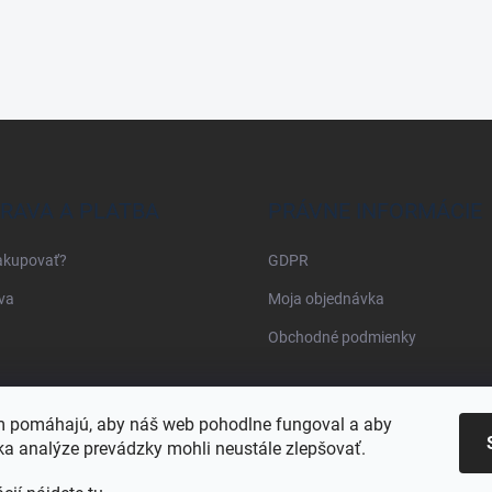
RAVA A PLATBA
PRÁVNE INFORMÁCIE
akupovať?
GDPR
va
Moja objednávka
Obchodné podmienky
Najnakup.sk
Heureka.sk
Pricemania.sk
 pomáhajú, aby náš web pohodlne fungoval a aby
a analýze prevádzky mohli neustále zlepšovať.