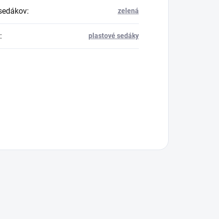
sedákov
:
zelená
:
plastové sedáky