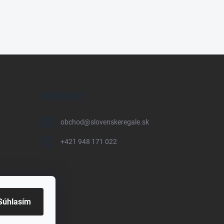
KONTAKT
obchod
@
slovenskeregale.sk
+421 948 171 022
Súhlasím