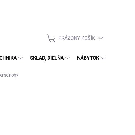
PRÁZDNY KOŠÍK
NÁKUPNÝ
KOŠÍK
CHNIKA
SKLAD, DIELŇA
NÁBYTOK
DOM A Z
ierne nohy