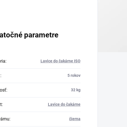
atočné parametre
ria
:
Lavice do čakárne ISO
a
:
5 rokov
osť
:
32 kg
t
:
Lavice do čakárne
rámu
:
čierna