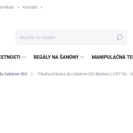
ormácie
Kontakt
Hľadať
ESTNOSTI
REGÁLY NA ŠANÓNY
MANIPULAČNÁ TE
do čakárne ISO
Plastová lavica do čakárne ISO Biedrax LC9710z - č
€ 450,70
€ 372,50 bez DPH
Jednotková
SKLADOM
cena: