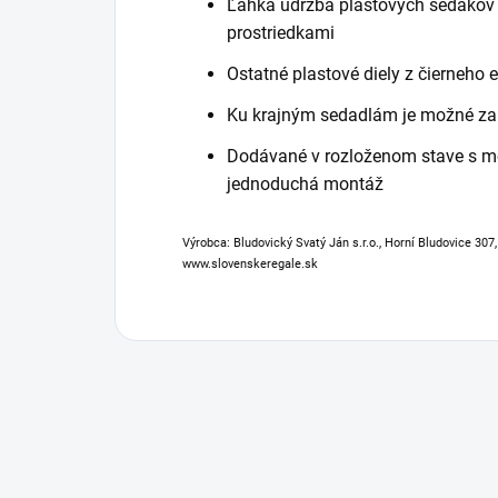
Ľahká údržba plastových sedákov a
prostriedkami
Ostatné plastové diely z čierneho 
Ku krajným sedadlám je možné za 
Dodávané v rozloženom stave s 
jednoduchá montáž
Výrobca: Bludovický Svatý Ján s.r.o., Horní Bludovice 307
www.slovenskeregale.sk