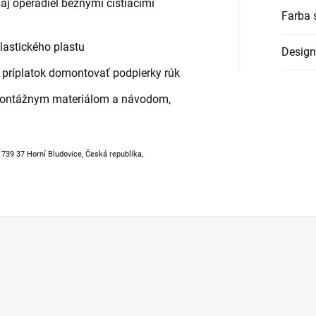
j operadiel bežnými čistiacimi
Farba 
elastického plastu
Design
príplatok domontovať podpierky rúk
montážnym materiálom a návodom,
, 739 37 Horní Bludovice, Česká republika,