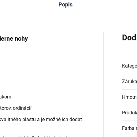
Popis
Dod
ierne nohy
Kategó
Záruk
lakom
Hmotn
orov, ordinácií
Produk
kvalitného plastu a je možné ich dodať
Farba 