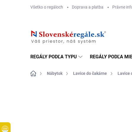
Prejsť
Všetko o regáloch
Doprava a platba
Právne inf
na
obsah
REGÁLY PODĽA TYPU
REGÁLY PODĽA MI
Domov
Nábytok
Lavice do čakárne
Lavice 
DOPRAVA ZADARMO