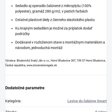
Sedadlo aj operadlo čalúnené z mikroplyšu (100%
polyester), gramáž 280 g/m2, v piatich farbách
Ostatné plastové diely z čierneho elastického plastu
Ku krajným sedadlám je možné za príplatok dodať
podrúčky
Dodávané v rozloženom stave s montážnym materiálom a
návodom, jednoduchá montáž
Výrobca: Bludovický Svatý Ján s.r.o., Horní Bludovice 307, 739 37 Horní Bludovice,
Česká republika, www.slovenskeregale.sk
Dodatočné parametre
Kategória
:
Lavice do čakárne Smart