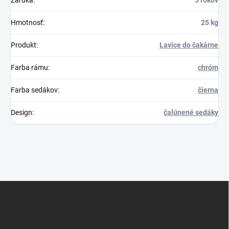
Záruka
:
5 rokov
Hmotnosť
:
25 kg
Produkt
:
Lavice do čakárne
Farba rámu
:
chróm
Farba sedákov
:
čierna
Design
:
čalúnené sedáky
Z
á
p
ä