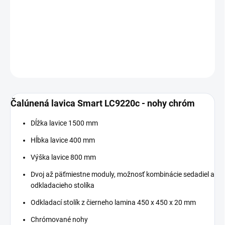
−
+
Pridať do košíka
DETAILNÉ INFORMÁCIE
OPÝTAŤ SA
Čalúnená lavica Smart LC9220c - nohy chróm
Dĺžka lavice 1500 mm
Hĺbka lavice 400 mm
Výška lavice 800 mm
Dvoj až päťmiestne moduly, možnosť kombinácie sedadiel a
odkladacieho stolíka
Odkladací stolík z čierneho lamina 450 x 450 x 20 mm
Chrómované nohy