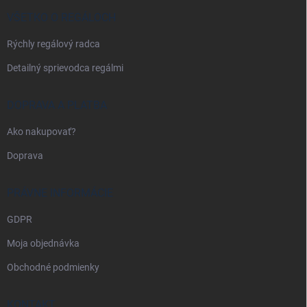
t
i
VŠETKO O REGÁLOCH
e
Rýchly regálový radca
Detailný sprievodca regálmi
DOPRAVA A PLATBA
Ako nakupovať?
Doprava
PRÁVNE INFORMÁCIE
GDPR
Moja objednávka
Obchodné podmienky
KONTAKT