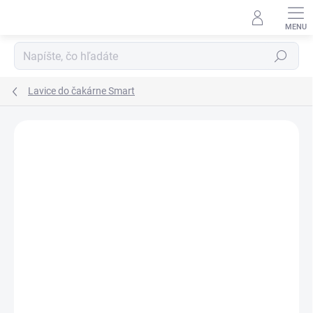
Prejsť
na
obsah
Hľadať
Lavice do čakárne Smart
DOPRAVA ZADARMO