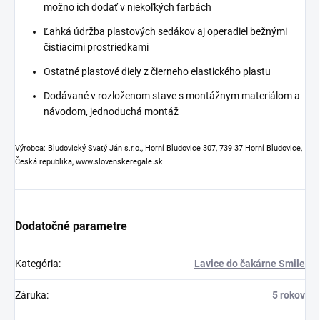
možno ich dodať v niekoľkých farbách
Ľahká údržba plastových sedákov aj operadiel bežnými
čistiacimi prostriedkami
Ostatné plastové diely z čierneho elastického plastu
Dodávané v rozloženom stave s montážnym materiálom a
návodom, jednoduchá montáž
Výrobca: Bludovický Svatý Ján s.r.o., Horní Bludovice 307, 739 37 Horní Bludovice,
Česká republika, www.slovenskeregale.sk
Dodatočné parametre
Kategória
:
Lavice do čakárne Smile
Záruka
:
5 rokov