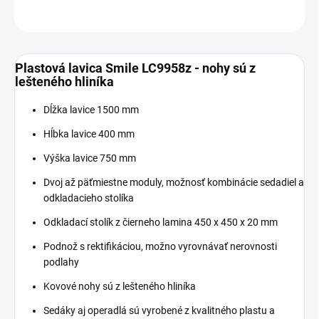
OPÝTAŤ SA
Plastová lavica Smile LC9958z - nohy sú z
lešteného hliníka
Dĺžka lavice 1500 mm
Hĺbka lavice 400 mm
Výška lavice 750 mm
Dvoj až päťmiestne moduly, možnosť kombinácie sedadiel a
odkladacieho stolíka
Odkladací stolík z čierneho lamina 450 x 450 x 20 mm
Podnož s rektifikáciou, možno vyrovnávať nerovnosti
podlahy
Kovové nohy sú z lešteného hliníka
Sedáky aj operadlá sú vyrobené z kvalitného plastu a