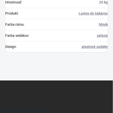
Hmotnosť
:
25 kg
Produkt
:
Lavice do čakárne
Farba rámu
:
hliník
Farba sedákov
:
zelená
Design
:
plastové sedáky
Z
á
p
ä
t
i
VŠETKO O REGÁLOCH