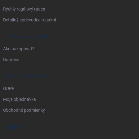
e
Rýchly regálový radca
Detailný sprievodca regálmi
DOPRAVA A PLATBA
Ako nakupovať?
Doprava
PRÁVNE INFORMÁCIE
GDPR
Moja objednávka
Obchodné podmienky
KONTAKT