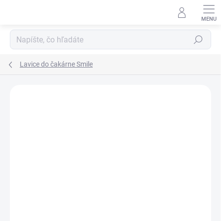
Prejsť
na
obsah
Hľadať
Lavice do čakárne Smile
DOPRAVA ZADARMO