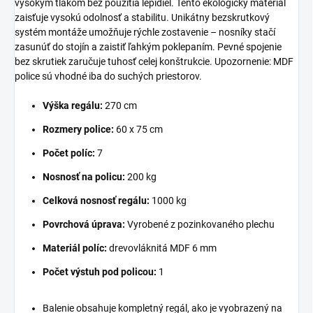
vysokým tlakom bez použitia lepidiel. Tento ekologický materiál
zaisťuje vysokú odolnosť a stabilitu. Unikátny bezskrutkový
systém montáže umožňuje rýchle zostavenie – nosníky stačí
zasunúť do stojín a zaistiť ľahkým poklepaním. Pevné spojenie
bez skrutiek zaručuje tuhosť celej konštrukcie. Upozornenie: MDF
police sú vhodné iba do suchých priestorov.
Výška regálu:
270 cm
Rozmery police:
60 x 75 cm
Počet políc:
7
Nosnosť na policu:
200 kg
Celková nosnosť regálu:
1000 kg
Povrchová úprava:
Vyrobené z pozinkovaného plechu
Materiál políc:
drevovláknitá MDF 6 mm
Počet výstuh pod policou:
1
Balenie obsahuje kompletný regál, ako je vyobrazený na