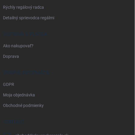
e
Rýchly regálový radca
Detailný sprievodca regálmi
DOPRAVA A PLATBA
Ako nakupovať?
Doprava
PRÁVNE INFORMÁCIE
GDPR
Moja objednávka
Obchodné podmienky
KONTAKT