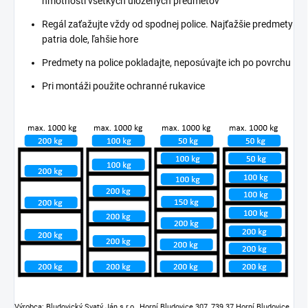
hmotností všetkých uložených predmetov
Regál zaťažujte vždy od spodnej police. Najťažšie predmety
patria dole, ľahšie hore
Predmety na police pokladajte, neposúvajte ich po povrchu
Pri montáži použite ochranné rukavice
Výrobca: Bludovický Svatý Ján s.r.o., Horní Bludovice 307, 739 37 Horní Bludovice,