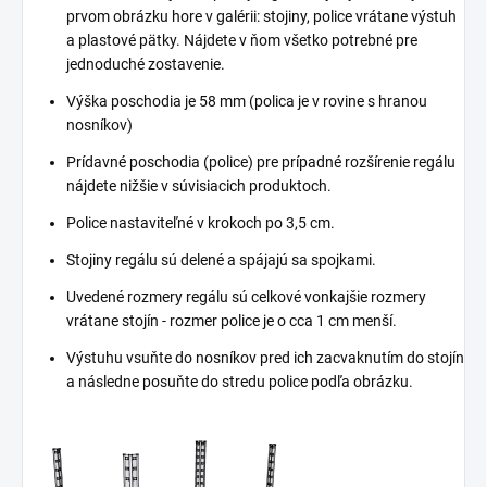
prvom obrázku hore v galérii: stojiny, police vrátane výstuh
a plastové pätky. Nájdete v ňom všetko potrebné pre
jednoduché zostavenie.
Výška poschodia je 58 mm (polica je v rovine s hranou
nosníkov)
Prídavné poschodia (police) pre prípadné rozšírenie regálu
nájdete nižšie v súvisiacich produktoch.
Police nastaviteľné v krokoch po 3,5 cm.
Stojiny regálu sú delené a spájajú sa spojkami.
Uvedené rozmery regálu sú celkové vonkajšie rozmery
vrátane stojín - rozmer police je o cca 1 cm menší.
Výstuhu vsuňte do nosníkov pred ich zacvaknutím do stojín
a následne posuňte do stredu police podľa obrázku.