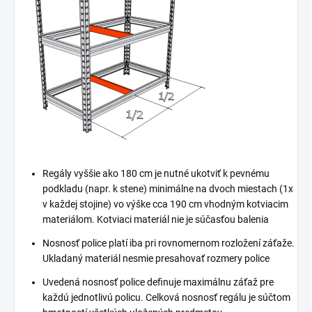
Regály vyššie ako 180 cm je nutné ukotviť k pevnému
podkladu (napr. k stene) minimálne na dvoch miestach (1x
v každej stojine) vo výške cca 190 cm vhodným kotviacim
materiálom. Kotviaci materiál nie je súčasťou balenia
Nosnosť police platí iba pri rovnomernom rozložení záťaže.
Ukladaný materiál nesmie presahovať rozmery police
Uvedená nosnosť police definuje maximálnu záťaž pre
každú jednotlivú policu. Celková nosnosť regálu je súčtom