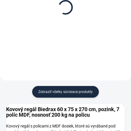
Biedrax 60 x 75 cm,
Biedrax 60 cm – proti
pozink, polica MDF,
vypadnutiu vecí z regálu
nosnosť 200 kg
€ 13,80
€ 1,30
€ 11,40 bez DPH
€ 1,10 bez DPH
−
+
−
+
Do košíka
Do košíka
Zobraziť všetky súvisiace produkty
Kovový regál Biedrax 60 x 75 x 270 cm, pozink, 7
políc MDF, nosnosť 200 kg na policu
Kovový regál s policami z MDF dosiek, ktoré sú vyrábané pod