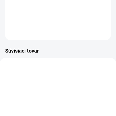
−
+
Pridať do košíka
DETAILNÉ INFORMÁCIE
OPÝTAŤ SA
Súvisiaci tovar
MDF 6 MM (SUCHO)
SKLADOM
SKLADOM
Poschodie k regálu
Zábrana k regálom