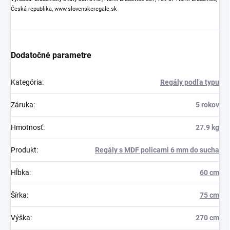
Česká republika, www.slovenskeregale.sk
Dodatočné parametre
Kategória
:
Regály podľa typu
Záruka
:
5 rokov
Hmotnosť
:
27.9 kg
Produkt
:
Regály s MDF policami 6 mm do sucha
Hĺbka
:
60 cm
Šírka
:
75 cm
Výška
:
270 cm