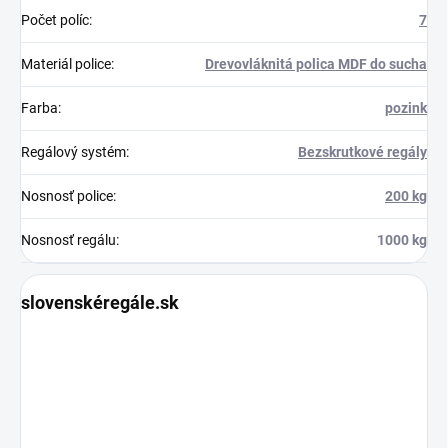
Počet políc
:
7
Materiál police
:
Drevovláknitá polica MDF do sucha
Farba
:
pozink
Regálový systém
:
Bezskrutkové regály
Nosnosť police
:
200 kg
Nosnosť regálu
:
1000 kg
slovenskéregále.sk