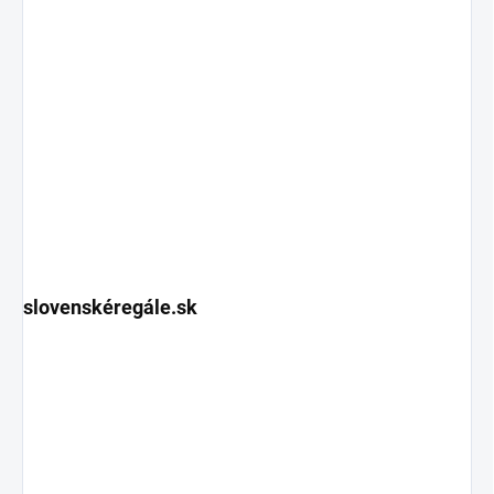
slovenskéregále.sk