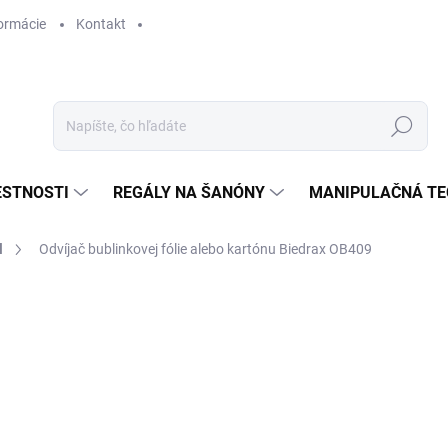
ormácie
Kontakt
Hľadať
ESTNOSTI
REGÁLY NA ŠANÓNY
MANIPULAČNÁ TE
l
Odvíjač bublinkovej fólie alebo kartónu Biedrax OB409
€ 365,80
€ 302,30 bez DPH
Jednotková
SKLADOM
cena: