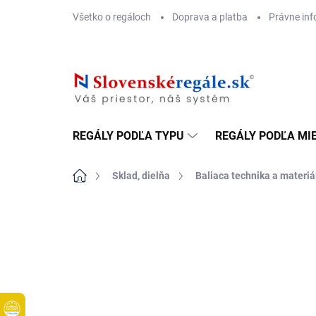
Prejsť
Všetko o regáloch
Doprava a platba
Právne inf
na
obsah
REGÁLY PODĽA TYPU
REGÁLY PODĽA MI
Domov
Sklad, dielňa
Baliaca technika a materiá
DOPRAVA ZADARMO