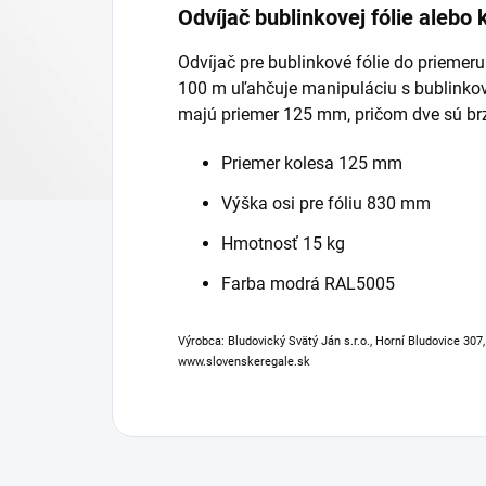
Odvíjač bublinkovej fólie alebo
Odvíjač pre bublinkové fólie do priem
100 m uľahčuje manipuláciu s bublinkov
majú priemer 125 mm, pričom dve sú br
Priemer kolesa 125 mm
Výška osi pre fóliu 830 mm
Hmotnosť 15 kg
Farba modrá RAL5005
Výrobca: Bludovický Svätý Ján s.r.o., Horní Bludovice 307
www.slovenskeregale.sk