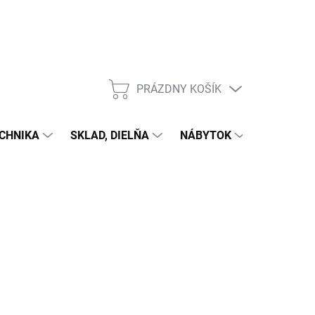
PRÁZDNY KOŠÍK
NÁKUPNÝ
KOŠÍK
CHNIKA
SKLAD, DIELŇA
NÁBYTOK
DOM A Z