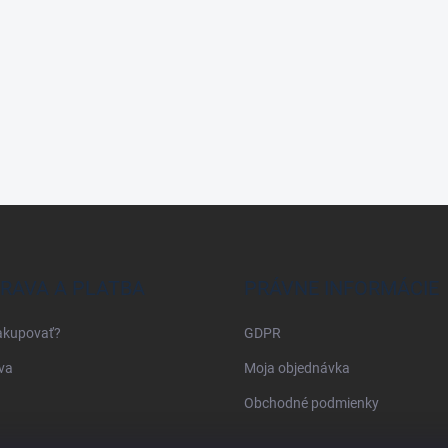
RAVA A PLATBA
PRÁVNE INFORMÁCIE
akupovať?
GDPR
va
Moja objednávka
Obchodné podmienky