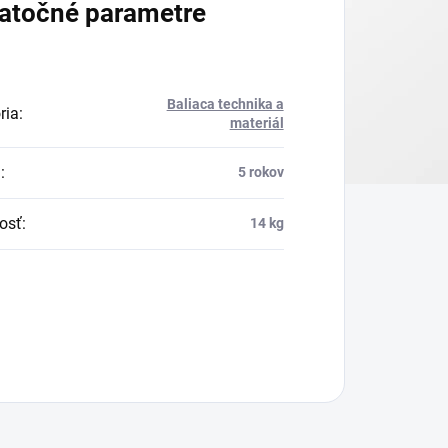
atočné parametre
Baliaca technika a
ria
:
materiál
a
:
5 rokov
osť
:
14 kg