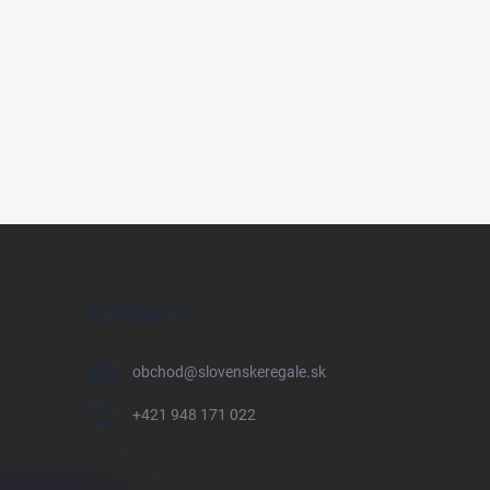
KONTAKT
obchod
@
slovenskeregale.sk
+421 948 171 022