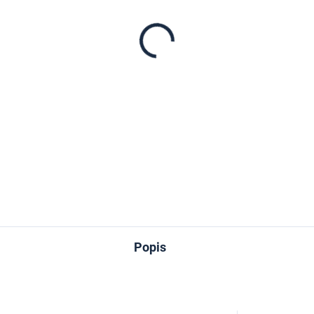
−
+
DETAILNÉ INFORMÁCIE
OPÝTAŤ SA
Popis