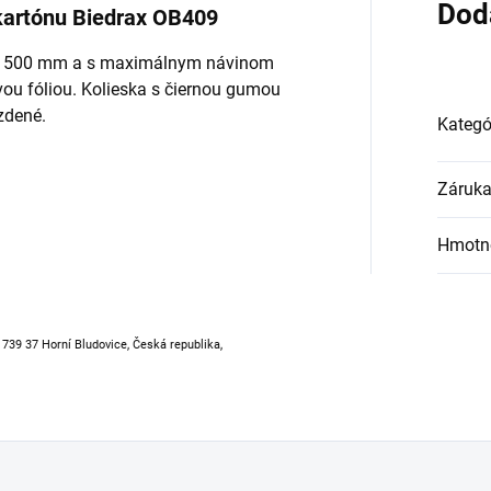
Dod
 kartónu Biedrax OB409
eru 500 mm a s maximálnym návinom
ou fóliou. Kolieska s čiernou gumou
zdené.
Kategó
Záruk
Hmotn
, 739 37 Horní Bludovice, Česká republika,