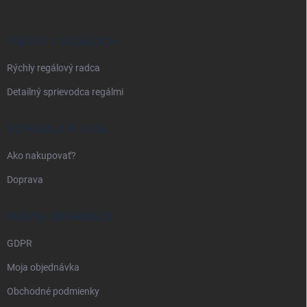
ä
t
i
VŠETKO O REGÁLOCH
e
Rýchly regálový radca
Detailný sprievodca regálmi
DOPRAVA A PLATBA
Ako nakupovať?
Doprava
PRÁVNE INFORMÁCIE
GDPR
Moja objednávka
Obchodné podmienky