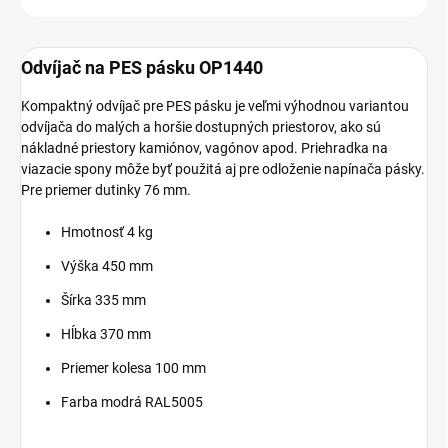
Odvíjač na PES pásku OP1440
Kompaktný odvíjač pre PES pásku je veľmi výhodnou variantou
odvíjača do malých a horšie dostupných priestorov, ako sú
nákladné priestory kamiónov, vagónov apod. Priehradka na
viazacie spony môže byť použitá aj pre odloženie napínača pásky.
Pre priemer dutinky 76 mm.
Hmotnosť 4 kg
Výška 450 mm
Šírka 335 mm
Hĺbka 370 mm
Priemer kolesa 100 mm
Farba modrá RAL5005