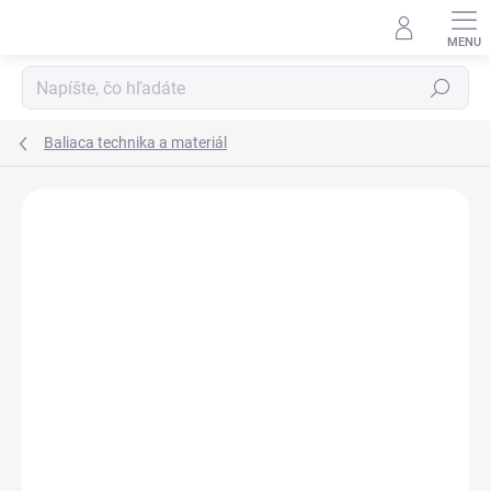
Prejsť
na
obsah
Hľadať
Baliaca technika a materiál
DOPRAVA ZADARMO