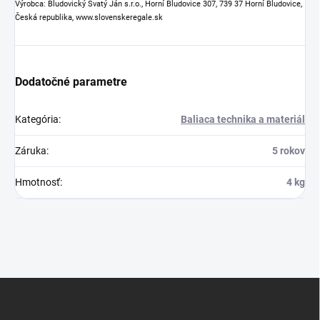
Výrobca: Bludovický Svatý Ján s.r.o., Horní Bludovice 307, 739 37 Horní Bludovice,
Česká republika, www.slovenskeregale.sk
Dodatočné parametre
Kategória
:
Baliaca technika a materiál
Záruka
:
5 rokov
Hmotnosť
:
4 kg
Z
á
p