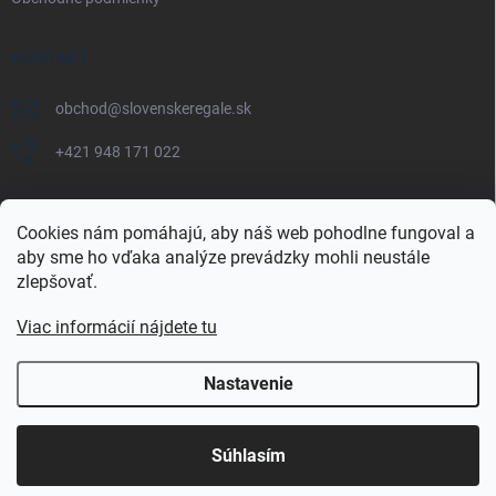
KONTAKT
obchod
@
slovenskeregale.sk
+421 948 171 022
Cookies nám pomáhajú, aby náš web pohodlne fungoval a
aby sme ho vďaka analýze prevádzky mohli neustále
Najnakup.sk
Heureka.sk
Pricemania.sk
zlepšovať.
Viac informácií nájdete tu
Nastavenie
Copyright 2026
slovenskéregále.sk
. Všetky práva vyhradené.
Súhlasím
Vytvoril Shoptet Premium