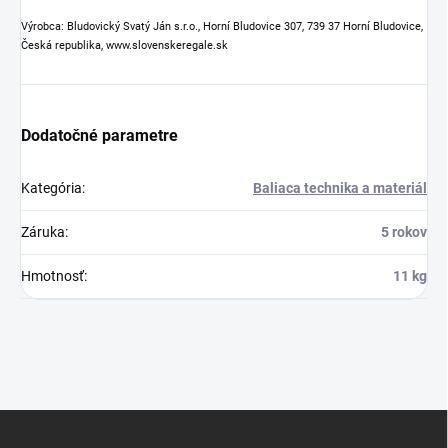
Výrobca: Bludovický Svatý Ján s.r.o., Horní Bludovice 307, 739 37 Horní Bludovice,
Česká republika, www.slovenskeregale.sk
Dodatočné parametre
Kategória
:
Baliaca technika a materiál
Záruka
:
5 rokov
Hmotnosť
:
11 kg
Z
á