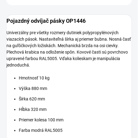
Pojazdný odvíjač pásky OP1446
Univerzálny pre všetky rozmery dutiniek polypropylénových
viazacích pások. Nastaviteľná šírka aj priemer bubna. Nosná časť
na guľôčkových ložiskách. Mechanická brzda na osi cievky.
Plechová krabica na odloženie spôn. Kovové časti sú povrchovo
upravené farbou RAL5005. Vďaka kolieskam je manipulácia
jednoduchá.
Hmotnosť 10 kg
Výška 880 mm
Šírka 620 mm
Hĺbka 320 mm
Priemer kolesa 100 mm
Farba modrá RAL5005