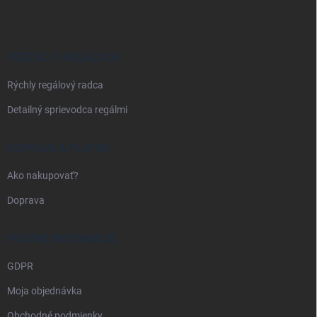
p
ä
t
i
VŠETKO O REGÁLOCH
e
Rýchly regálový radca
Detailný sprievodca regálmi
DOPRAVA A PLATBA
Ako nakupovať?
Doprava
PRÁVNE INFORMÁCIE
GDPR
Moja objednávka
Obchodné podmienky