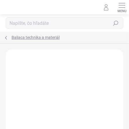
Prejsť
na
obsah
Hľadať
Baliaca technika a materiál
DOPRAVA ZADARMO