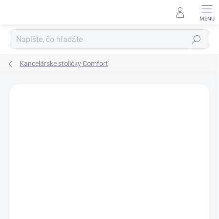
Prejsť
na
obsah
Hľadať
Kancelárske stoličky Comfort
DOPRAVA ZADARMO