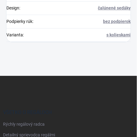
Design
:
čalúnené sedáky
Podpierky rúk
:
bez podpierok
Varianta
:
s kolieskami
Z
á
p
ä
t
i
VŠETKO O REGÁLOCH
e
Rýchly regálový radca
Detailný sprievodca regálmi