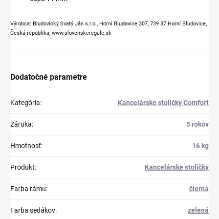
Výrobca: Bludovický Svatý Ján s.r.o., Horní Bludovice 307, 739 37 Horní Bludovice,
Česká republika, www.slovenskeregale.sk
Dodatočné parametre
Kategória
:
Kancelárske stoličky Comfort
Záruka
:
5 rokov
Hmotnosť
:
16 kg
Produkt
:
Kancelárske stoličky
Farba rámu
:
čierna
Farba sedákov
:
zelená