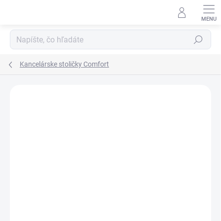
Prejsť
na
obsah
Hľadať
Kancelárske stoličky Comfort
DOPRAVA ZADARMO