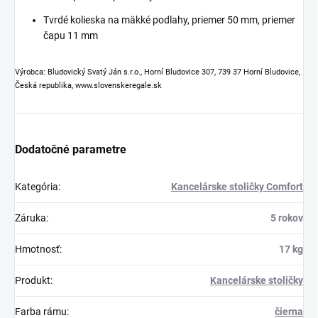
Tvrdé kolieska na mäkké podlahy, priemer 50 mm, priemer
čapu 11 mm
Výrobca: Bludovický Svatý Ján s.r.o., Horní Bludovice 307, 739 37 Horní Bludovice,
Česká republika, www.slovenskeregale.sk
Dodatočné parametre
Kategória
:
Kancelárske stoličky Comfort
Záruka
:
5 rokov
Hmotnosť
:
17 kg
Produkt
:
Kancelárske stoličky
Farba rámu
:
čierna