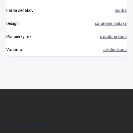
Farba sedákov
:
modrá
Design
:
čalúnené sedáky
Podpierky rúk
:
s podpierkami
Varianta
:
s kolieskami
Z
á
p
ä
t
i
VŠETKO O REGÁLOCH
e