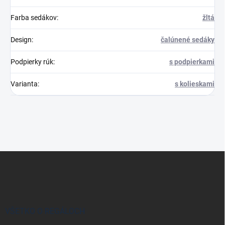
Farba sedákov
:
žltá
Design
:
čalúnené sedáky
Podpierky rúk
:
s podpierkami
Varianta
:
s kolieskami
Z
á
p
ä
t
i
VŠETKO O REGÁLOCH
e