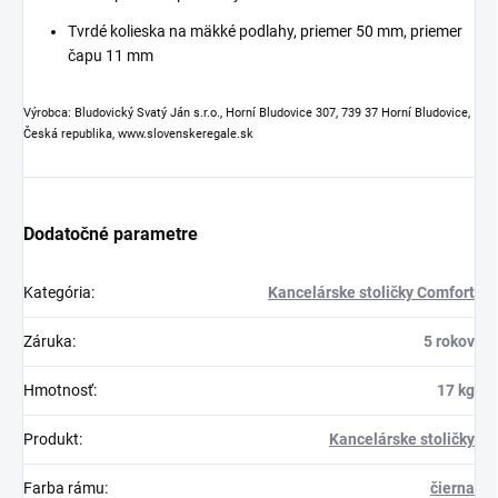
Tvrdé kolieska na mäkké podlahy, priemer 50 mm, priemer
čapu 11 mm
Výrobca: Bludovický Svatý Ján s.r.o., Horní Bludovice 307, 739 37 Horní Bludovice,
Česká republika, www.slovenskeregale.sk
Dodatočné parametre
Kategória
:
Kancelárske stoličky Comfort
Záruka
:
5 rokov
Hmotnosť
:
17 kg
Produkt
:
Kancelárske stoličky
Farba rámu
:
čierna