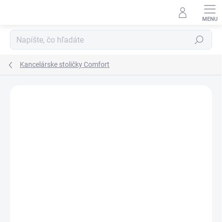
Prejsť
na
obsah
Hľadať
Kancelárske stoličky Comfort
DOPRAVA ZADARMO