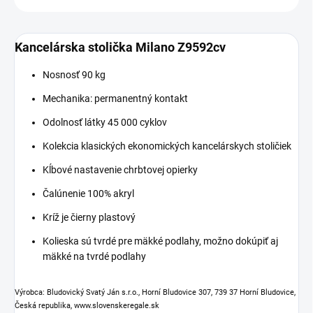
Kancelárska stolička Milano Z9592cv
Nosnosť 90 kg
Mechanika: permanentný kontakt
Odolnosť látky 45 000 cyklov
Kolekcia klasických ekonomických kancelárskych stoličiek
Kĺbové nastavenie chrbtovej opierky
Čalúnenie 100% akryl
Kríž je čierny plastový
Kolieska sú tvrdé pre mäkké podlahy, možno dokúpiť aj
mäkké na tvrdé podlahy
Výrobca: Bludovický Svatý Ján s.r.o., Horní Bludovice 307, 739 37 Horní Bludovice,
Česká republika, www.slovenskeregale.sk