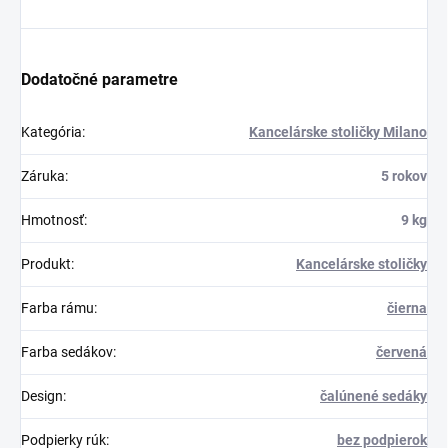
Dodatočné parametre
Kategória
:
Kancelárske stoličky Milano
Záruka
:
5 rokov
Hmotnosť
:
9 kg
Produkt
:
Kancelárske stoličky
Farba rámu
:
čierna
Farba sedákov
:
červená
Design
:
čalúnené sedáky
Podpierky rúk
:
bez podpierok