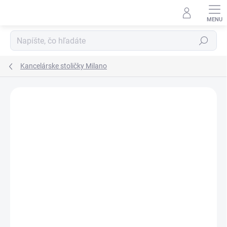
Prejsť
na
obsah
Hľadať
Kancelárske stoličky Milano
DOPRAVA ZADARMO