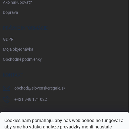
Ako nakupovať?
Doprava
PRÁVNE INFORMÁCIE
GDPR
Moja objednávka
Obchodné podmienky
KONTAKT
obchod
@
slovenskeregale.sk
+421 948 171 022
Cookies nám pomáhajú, aby náš web pohodlne fungoval a
aby sme ho vďaka analýze prevádzky mohli neustále
Najnakup.sk
Heureka.sk
Pricemania.sk