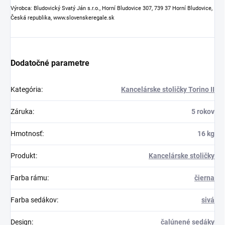
Výrobca: Bludovický Svatý Ján s.r.o., Horní Bludovice 307, 739 37 Horní Bludovice,
Česká republika, www.slovenskeregale.sk
Dodatočné parametre
Kategória
:
Kancelárske stoličky Torino II
Záruka
:
5 rokov
Hmotnosť
:
16 kg
Produkt
:
Kancelárske stoličky
Farba rámu
:
čierna
Farba sedákov
:
sivá
Design
:
čalúnené sedáky