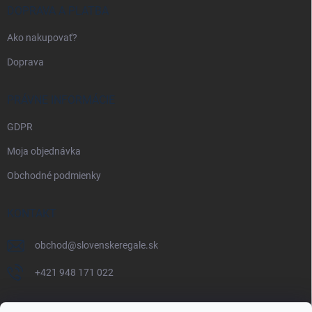
DOPRAVA A PLATBA
Ako nakupovať?
Doprava
PRÁVNE INFORMÁCIE
GDPR
Moja objednávka
Obchodné podmienky
KONTAKT
obchod
@
slovenskeregale.sk
+421 948 171 022