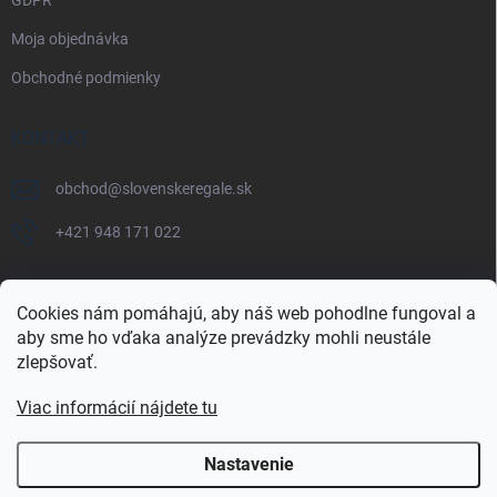
GDPR
Moja objednávka
Obchodné podmienky
KONTAKT
obchod
@
slovenskeregale.sk
+421 948 171 022
Cookies nám pomáhajú, aby náš web pohodlne fungoval a
aby sme ho vďaka analýze prevádzky mohli neustále
Najnakup.sk
Heureka.sk
Pricemania.sk
zlepšovať.
Viac informácií nájdete tu
Nastavenie