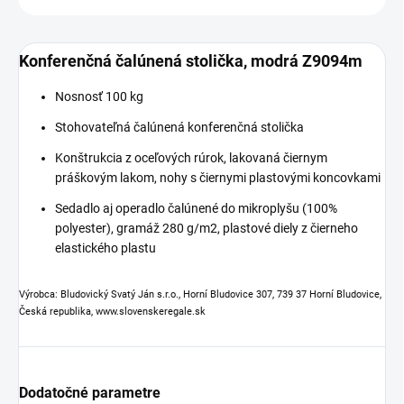
Konferenčná čalúnená stolička, modrá Z9094m
Nosnosť 100 kg
Stohovateľná čalúnená konferenčná stolička
Konštrukcia z oceľových rúrok, lakovaná čiernym
práškovým lakom, nohy s čiernymi plastovými koncovkami
Sedadlo aj operadlo čalúnené do mikroplyšu (100%
polyester), gramáž 280 g/m2, plastové diely z čierneho
elastického plastu
Výrobca: Bludovický Svatý Ján s.r.o., Horní Bludovice 307, 739 37 Horní Bludovice,
Česká republika, www.slovenskeregale.sk
Dodatočné parametre