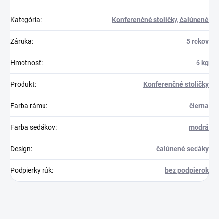
Kategória
:
Konferenčné stoličky, čalúnené
Záruka
:
5 rokov
Hmotnosť
:
6 kg
Produkt
:
Konferenčné stoličky
Farba rámu
:
čierna
Farba sedákov
:
modrá
Design
:
čalúnené sedáky
Podpierky rúk
:
bez podpierok