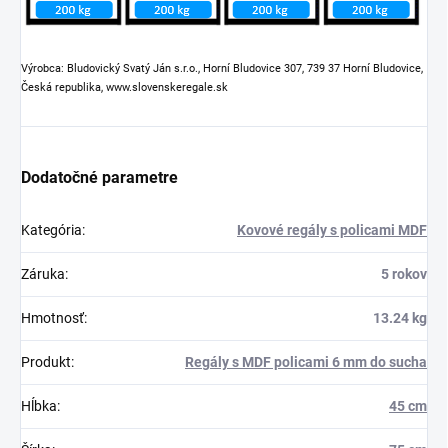
Výrobca: Bludovický Svatý Ján s.r.o., Horní Bludovice 307, 739 37 Horní Bludovice,
Česká republika, www.slovenskeregale.sk
Dodatočné parametre
Kategória
:
Kovové regály s policami MDF
Záruka
:
5 rokov
Hmotnosť
:
13.24 kg
Produkt
:
Regály s MDF policami 6 mm do sucha
Hĺbka
:
45 cm