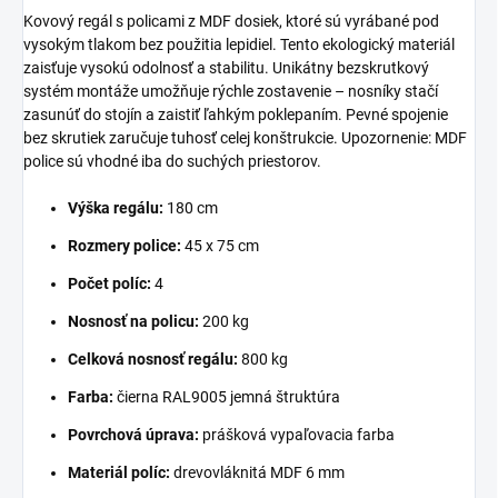
Kovový regál s policami z MDF dosiek, ktoré sú vyrábané pod
vysokým tlakom bez použitia lepidiel. Tento ekologický materiál
zaisťuje vysokú odolnosť a stabilitu. Unikátny bezskrutkový
systém montáže umožňuje rýchle zostavenie – nosníky stačí
zasunúť do stojín a zaistiť ľahkým poklepaním. Pevné spojenie
bez skrutiek zaručuje tuhosť celej konštrukcie. Upozornenie: MDF
police sú vhodné iba do suchých priestorov.
Výška regálu:
180 cm
Rozmery police:
45 x 75 cm
Počet políc:
4
Nosnosť na policu:
200 kg
Celková nosnosť regálu:
800 kg
Farba:
čierna RAL9005 jemná štruktúra
Povrchová úprava:
prášková vypaľovacia farba
Materiál políc:
drevovláknitá MDF 6 mm