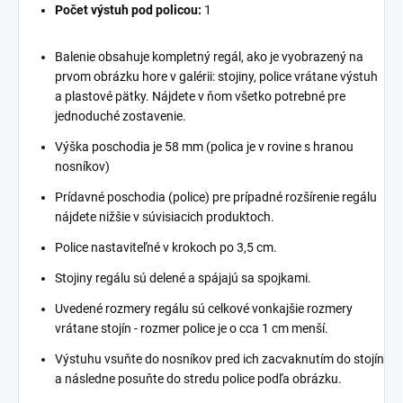
Počet výstuh pod policou:
1
Balenie obsahuje kompletný regál, ako je vyobrazený na
prvom obrázku hore v galérii: stojiny, police vrátane výstuh
a plastové pätky. Nájdete v ňom všetko potrebné pre
jednoduché zostavenie.
Výška poschodia je 58 mm (polica je v rovine s hranou
nosníkov)
Prídavné poschodia (police) pre prípadné rozšírenie regálu
nájdete nižšie v súvisiacich produktoch.
Police nastaviteľné v krokoch po 3,5 cm.
Stojiny regálu sú delené a spájajú sa spojkami.
Uvedené rozmery regálu sú celkové vonkajšie rozmery
vrátane stojín - rozmer police je o cca 1 cm menší.
Výstuhu vsuňte do nosníkov pred ich zacvaknutím do stojín
a následne posuňte do stredu police podľa obrázku.