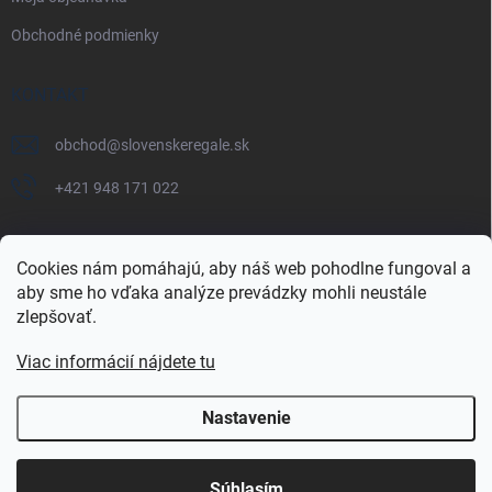
Obchodné podmienky
KONTAKT
obchod
@
slovenskeregale.sk
+421 948 171 022
Cookies nám pomáhajú, aby náš web pohodlne fungoval a
aby sme ho vďaka analýze prevádzky mohli neustále
Najnakup.sk
Heureka.sk
Pricemania.sk
zlepšovať.
Viac informácií nájdete tu
Nastavenie
Copyright 2026
slovenskéregále.sk
. Všetky práva vyhradené.
Súhlasím