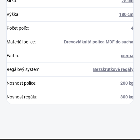
Šírka
:
75 cm
Výška
:
180 cm
Počet políc
:
4
Materiál police
:
Drevovláknitá polica MDF do sucha
Farba
:
čierna
Regálový systém
:
Bezskrutkové regály
Nosnosť police
:
200 kg
Nosnosť regálu
:
800 kg