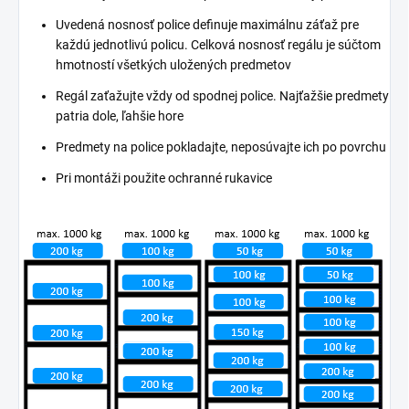
Uvedená nosnosť police definuje maximálnu záťaž pre
každú jednotlivú policu. Celková nosnosť regálu je súčtom
hmotností všetkých uložených predmetov
Regál zaťažujte vždy od spodnej police. Najťažšie predmety
patria dole, ľahšie hore
Predmety na police pokladajte, neposúvajte ich po povrchu
Pri montáži použite ochranné rukavice