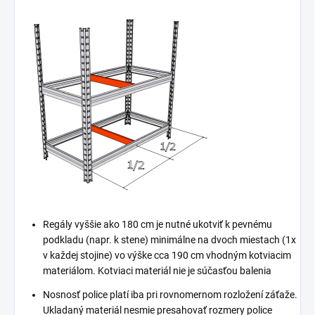
Regály vyššie ako 180 cm je nutné ukotviť k pevnému
podkladu (napr. k stene) minimálne na dvoch miestach (1x
v každej stojine) vo výške cca 190 cm vhodným kotviacim
materiálom. Kotviaci materiál nie je súčasťou balenia
Nosnosť police platí iba pri rovnomernom rozložení záťaže.
Ukladaný materiál nesmie presahovať rozmery police