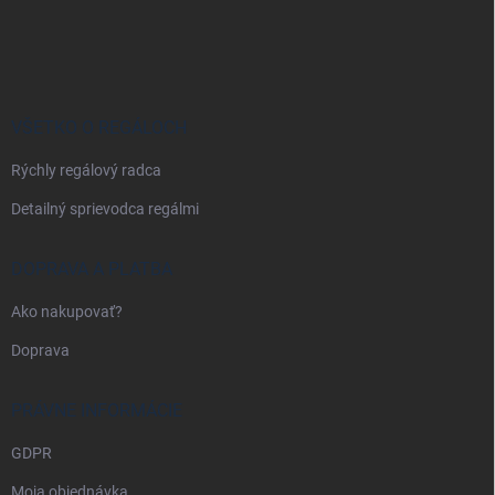
Z
á
p
ä
t
i
VŠETKO O REGÁLOCH
e
Rýchly regálový radca
Detailný sprievodca regálmi
DOPRAVA A PLATBA
Ako nakupovať?
Doprava
PRÁVNE INFORMÁCIE
GDPR
Moja objednávka