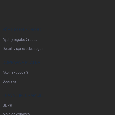
Z
á
p
ä
t
i
VŠETKO O REGÁLOCH
e
Rýchly regálový radca
Detailný sprievodca regálmi
DOPRAVA A PLATBA
Ako nakupovať?
Doprava
PRÁVNE INFORMÁCIE
GDPR
Moja objednávka