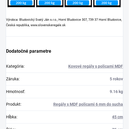
Výrobca: Bludovický Svatý Ján s.r.o., Horní Bludovice 307, 739 37 Horní Bludovice,
Česká republika, www.slovenskeregale.sk
Dodatočné parametre
Kategória
:
Kovové regály s policami MDF
Záruka
:
5 rokov
Hmotnosť
:
9.16 kg
Produkt
:
Regály s MDF policami 6 mm do sucha
Hĺbka
:
45 cm