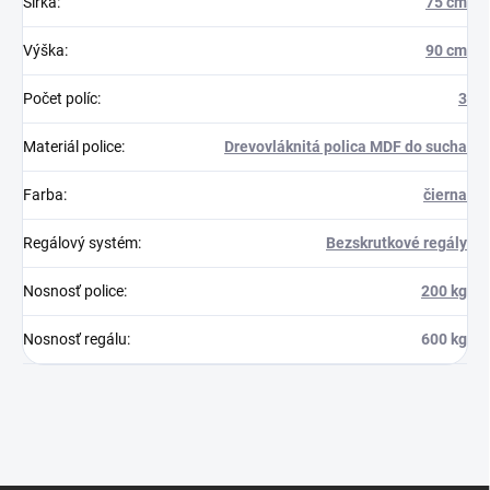
Šírka
:
75 cm
Výška
:
90 cm
Počet políc
:
3
Materiál police
:
Drevovláknitá polica MDF do sucha
Farba
:
čierna
Regálový systém
:
Bezskrutkové regály
Nosnosť police
:
200 kg
Nosnosť regálu
:
600 kg