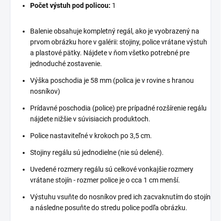
Počet výstuh pod policou:
1
Balenie obsahuje kompletný regál, ako je vyobrazený na
prvom obrázku hore v galérii: stojiny, police vrátane výstuh
a plastové pätky. Nájdete v ňom všetko potrebné pre
jednoduché zostavenie.
Výška poschodia je 58 mm (polica je v rovine s hranou
nosníkov)
Prídavné poschodia (police) pre prípadné rozšírenie regálu
nájdete nižšie v súvisiacich produktoch.
Police nastaviteľné v krokoch po 3,5 cm.
Stojiny regálu sú jednodielne (nie sú delené).
Uvedené rozmery regálu sú celkové vonkajšie rozmery
vrátane stojín - rozmer police je o cca 1 cm menší.
Výstuhu vsuňte do nosníkov pred ich zacvaknutím do stojín
a následne posuňte do stredu police podľa obrázku.