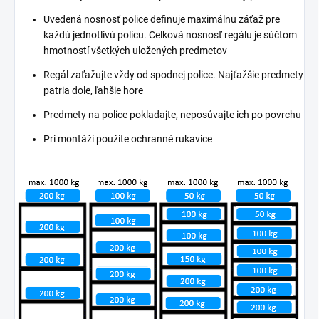
Uvedená nosnosť police definuje maximálnu záťaž pre
každú jednotlivú policu. Celková nosnosť regálu je súčtom
hmotností všetkých uložených predmetov
Regál zaťažujte vždy od spodnej police. Najťažšie predmety
patria dole, ľahšie hore
Predmety na police pokladajte, neposúvajte ich po povrchu
Pri montáži použite ochranné rukavice