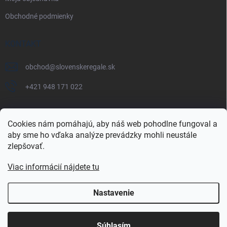
Obchodné podmienky
KONTAKT
obchod
@
slovenskeregale.sk
+421 948 171 022
Cookies nám pomáhajú, aby náš web pohodlne fungoval a
aby sme ho vďaka analýze prevádzky mohli neustále
Najnakup.sk
Heureka.sk
Pricemania.sk
zlepšovať.
Viac informácií nájdete tu
Nastavenie
Copyright 2026
slovenskéregále.sk
. Všetky práva vyhradené.
Súhlasím