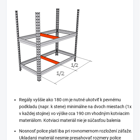
Regály vyššie ako 180 cm je nutné ukotviť k pevnému
podkladu (napr. k stene) minimálne na dvoch miestach (1x
v každej stojine) vo výške cca 190 cm vhodným kotviacim
materiálom. Kotviaci materiál nie je súčasťou balenia
Nosnosť police platí iba pri rovnomernom rozložení záťaže.
Ukladaný materiál nesmie presahovať rozmery police