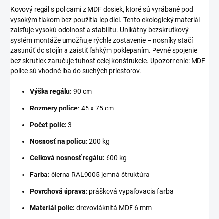
Kovový regál s policami z MDF dosiek, ktoré sú vyrábané pod
vysokým tlakom bez použitia lepidiel. Tento ekologický materiál
zaisťuje vysokú odolnosť a stabilitu. Unikátny bezskrutkový
systém montáže umožňuje rýchle zostavenie – nosníky stačí
zasunúť do stojín a zaistiť ľahkým poklepaním. Pevné spojenie
bez skrutiek zaručuje tuhosť celej konštrukcie. Upozornenie: MDF
police sú vhodné iba do suchých priestorov.
Výška regálu:
90 cm
Rozmery police:
45 x 75 cm
Počet políc:
3
Nosnosť na policu:
200 kg
Celková nosnosť regálu:
600 kg
Farba:
čierna RAL9005 jemná štruktúra
Povrchová úprava:
prášková vypaľovacia farba
Materiál políc:
drevovláknitá MDF 6 mm