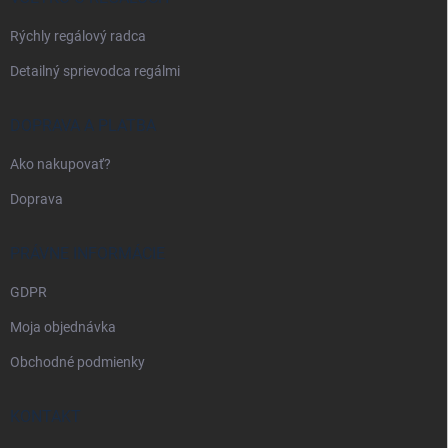
e
Rýchly regálový radca
Detailný sprievodca regálmi
DOPRAVA A PLATBA
Ako nakupovať?
Doprava
PRÁVNE INFORMÁCIE
GDPR
Moja objednávka
Obchodné podmienky
KONTAKT