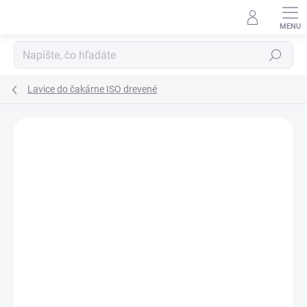
Prejsť
na
obsah
Hľadať
Lavice do čakárne ISO drevené
DOPRAVA ZADARMO