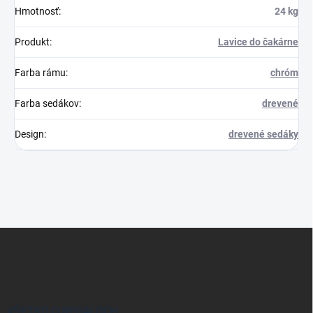
Hmotnosť
:
24 kg
Produkt
:
Lavice do čakárne
Farba rámu
:
chróm
Farba sedákov
:
drevené
Design
:
drevené sedáky
Z
á
p
ä
t
i
VŠETKO O REGÁLOCH