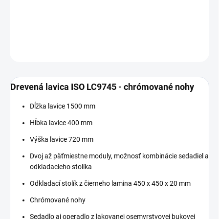
−
+
Pridať do košíka
DETAILNÉ INFORMÁCIE
OPÝTAŤ SA
Drevená lavica ISO LC9745 - chrómované nohy
Dĺžka lavice 1500 mm
Hĺbka lavice 400 mm
Výška lavice 720 mm
Dvoj až päťmiestne moduly, možnosť kombinácie sedadiel a
odkladacieho stolíka
Odkladací stolík z čierneho lamina 450 x 450 x 20 mm
Chrómované nohy
Sedadlo aj operadlo z lakovanej osemvrstvovej bukovej