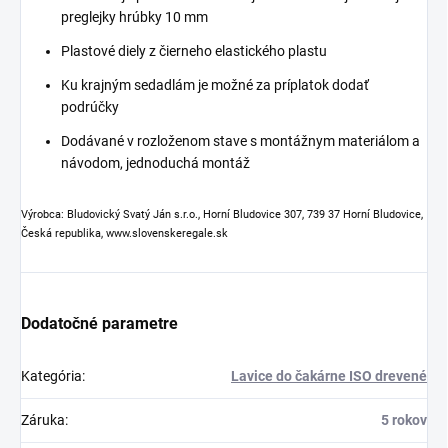
preglejky hrúbky 10 mm
Plastové diely z čierneho elastického plastu
Ku krajným sedadlám je možné za príplatok dodať
podrúčky
Dodávané v rozloženom stave s montážnym materiálom a
návodom, jednoduchá montáž
Výrobca: Bludovický Svatý Ján s.r.o., Horní Bludovice 307, 739 37 Horní Bludovice,
Česká republika, www.slovenskeregale.sk
Dodatočné parametre
Kategória
:
Lavice do čakárne ISO drevené
Záruka
:
5 rokov