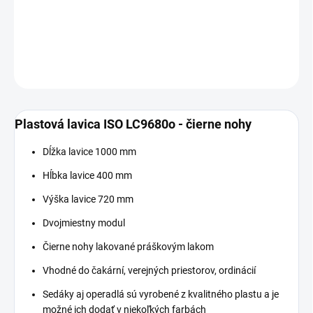
−
+
Pridať do košíka
DETAILNÉ INFORMÁCIE
OPÝTAŤ SA
Plastová lavica ISO LC9680o - čierne nohy
Dĺžka lavice 1000 mm
Hĺbka lavice 400 mm
Výška lavice 720 mm
Dvojmiestny modul
Čierne nohy lakované práškovým lakom
Vhodné do čakární, verejných priestorov, ordinácií
Sedáky aj operadlá sú vyrobené z kvalitného plastu a je
možné ich dodať v niekoľkých farbách