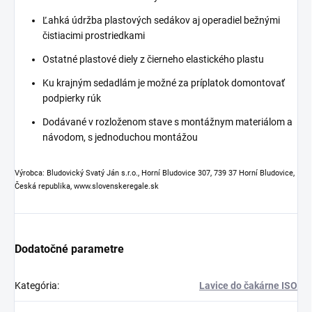
Ľahká údržba plastových sedákov aj operadiel bežnými
čistiacimi prostriedkami
Ostatné plastové diely z čierneho elastického plastu
Ku krajným sedadlám je možné za príplatok domontovať
podpierky rúk
Dodávané v rozloženom stave s montážnym materiálom a
návodom, s jednoduchou montážou
Výrobca: Bludovický Svatý Ján s.r.o., Horní Bludovice 307, 739 37 Horní Bludovice,
Česká republika, www.slovenskeregale.sk
Dodatočné parametre
Kategória
:
Lavice do čakárne ISO