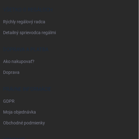
t
i
VŠETKO O REGÁLOCH
e
Rýchly regálový radca
Detailný sprievodca regálmi
DOPRAVA A PLATBA
Ako nakupovať?
Doprava
PRÁVNE INFORMÁCIE
GDPR
Moja objednávka
Obchodné podmienky