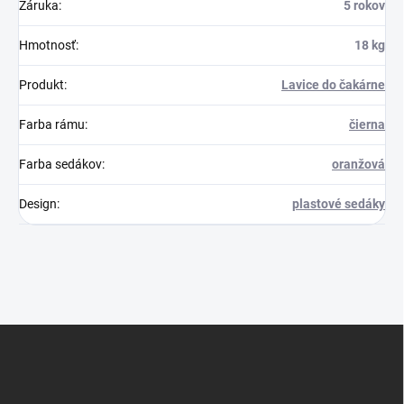
Záruka
:
5 rokov
Hmotnosť
:
18 kg
Produkt
:
Lavice do čakárne
Farba rámu
:
čierna
Farba sedákov
:
oranžová
Design
:
plastové sedáky
Z
á
p
ä