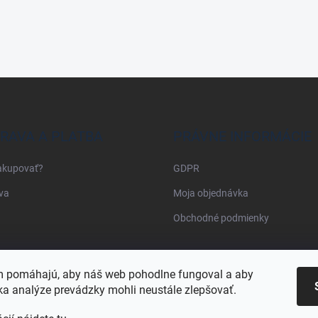
RAVA A PLATBA
PRÁVNE INFORMÁCIE
akupovať?
GDPR
va
Moja objednávka
Obchodné podmienky
Najnakup.sk
Heureka.sk
Pricemania.sk
 pomáhajú, aby náš web pohodlne fungoval a aby
a analýze prevádzky mohli neustále zlepšovať.