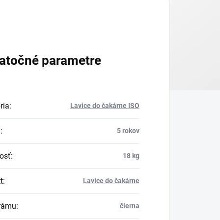
atočné parametre
ria
:
Lavice do čakárne ISO
a
:
5 rokov
osť
:
18 kg
t
:
Lavice do čakárne
rámu
:
čierna