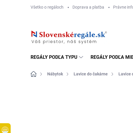
Prejsť
Všetko o regáloch
Doprava a platba
Právne inf
na
obsah
REGÁLY PODĽA TYPU
REGÁLY PODĽA MI
Domov
Nábytok
Lavice do čakárne
Lavice 
DOPRAVA ZADARMO