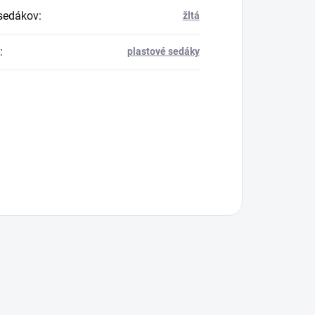
sedákov
:
žltá
:
plastové sedáky