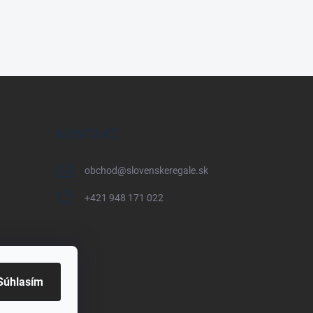
KONTAKT
obchod
@
slovenskeregale.sk
+421 948 171 022
Súhlasím