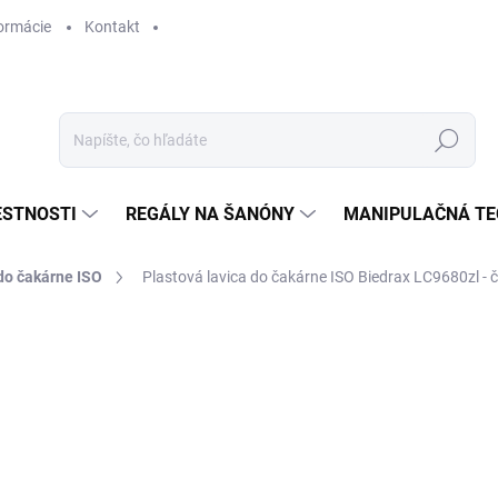
ormácie
Kontakt
Hľadať
ESTNOSTI
REGÁLY NA ŠANÓNY
MANIPULAČNÁ TE
do čakárne ISO
Plastová lavica do čakárne ISO Biedrax LC9680zl - 
€ 289
€ 238,80 bez DPH
Jednotková
SKLADOM
cena: