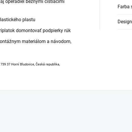
j operadiel bežnými čistiacimi
Farba 
elastického plastu
Design
íplatok domontovať podpierky rúk
montážnym materiálom a návodom,
, 739 37 Horní Bludovice, Česká republika,