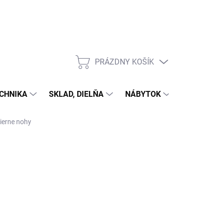
PRÁZDNY KOŠÍK
NÁKUPNÝ
KOŠÍK
CHNIKA
SKLAD, DIELŇA
NÁBYTOK
DOM A Z
čierne nohy