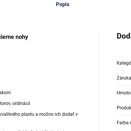
Popis
Dod
čierne nohy
Kategó
Záruk
lakom
Hmotn
orov, ordinácií
Produk
kvalitného plastu a možno ich dodať v
Farba 