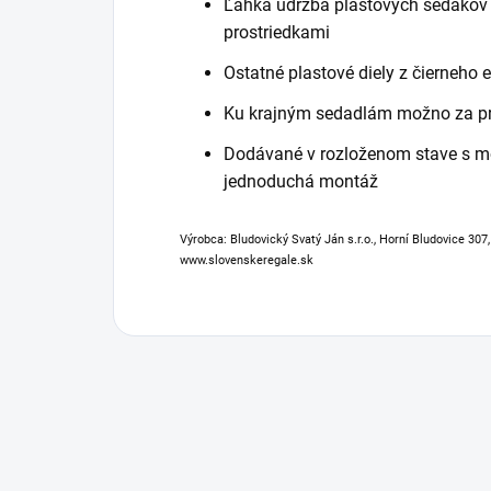
Ľahká údržba plastových sedákov a
prostriedkami
Ostatné plastové diely z čierneho 
Ku krajným sedadlám možno za pr
Dodávané v rozloženom stave s 
jednoduchá montáž
Výrobca: Bludovický Svatý Ján s.r.o., Horní Bludovice 307
www.slovenskeregale.sk