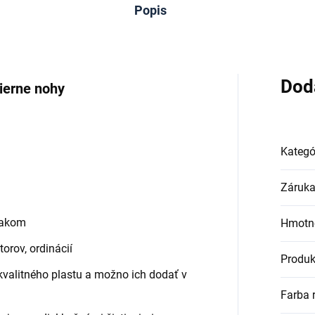
Popis
Dod
čierne nohy
Kategó
Záruk
lakom
Hmotn
orov, ordinácií
Produk
kvalitného plastu a možno ich dodať v
Farba 