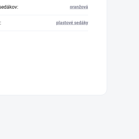
sedákov
:
oranžová
:
plastové sedáky