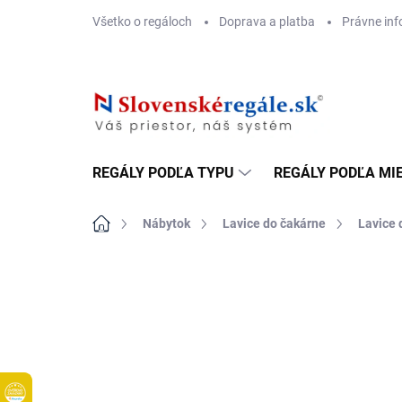
Prejsť
Všetko o regáloch
Doprava a platba
Právne inf
na
obsah
REGÁLY PODĽA TYPU
REGÁLY PODĽA MI
Domov
Nábytok
Lavice do čakárne
Lavice 
DOPRAVA ZADARMO