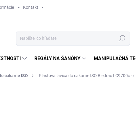
ormácie
Kontakt
Hľadať
ESTNOSTI
REGÁLY NA ŠANÓNY
MANIPULAČNÁ TE
do čakárne ISO
Plastová lavica do čakárne ISO Biedrax LC9700o - č
€ 355,90
€ 294,10 bez DPH
Jednotková
SKLADOM
cena: