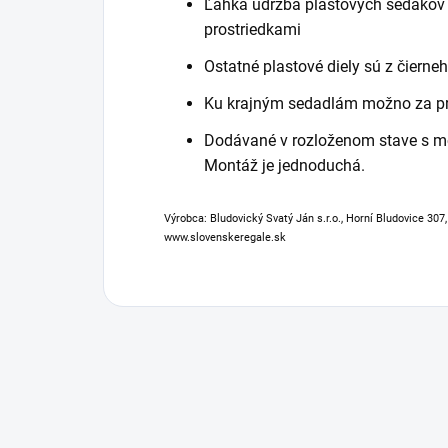
Ľahká údržba plastových sedákov a
prostriedkami
Ostatné plastové diely sú z čierne
Ku krajným sedadlám možno za pr
Dodávané v rozloženom stave s 
Montáž je jednoduchá.
Výrobca: Bludovický Svatý Ján s.r.o., Horní Bludovice 307
www.slovenskeregale.sk