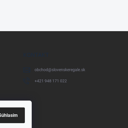
KONTAKT
obchod
@
slovenskeregale.sk
+421 948 171 022
Súhlasím