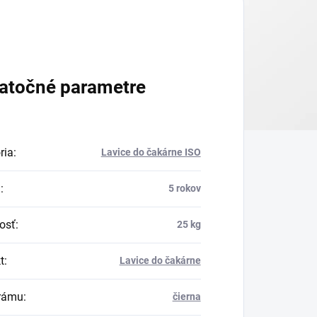
atočné parametre
ria
:
Lavice do čakárne ISO
a
:
5 rokov
osť
:
25 kg
t
:
Lavice do čakárne
rámu
:
čierna