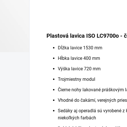
Plastová lavica ISO LC9700o - 
Dĺžka lavice 1530 mm
Hĺbka lavice 400 mm
Výška lavice 720 mm
Trojmiestny modul
Čierne nohy lakované práškovým 
Vhodné do čakární, verejných priest
Sedáky aj operadlá sú vyrobené z 
niekoľkých farbách