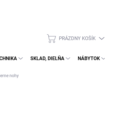
PRÁZDNY KOŠÍK
NÁKUPNÝ
KOŠÍK
CHNIKA
SKLAD, DIELŇA
NÁBYTOK
DOM A Z
ierne nohy