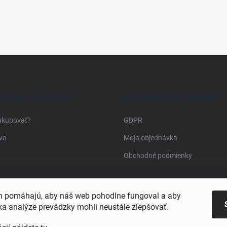
RAVA A PLATBA
PRÁVNE INFORMÁCIE
akupovať?
GDPR
va
Moja objednávka
Obchodné podmienky
Najnakup.sk
Heureka.sk
Pricemania.sk
 pomáhajú, aby náš web pohodlne fungoval a aby
a analýze prevádzky mohli neustále zlepšovať.