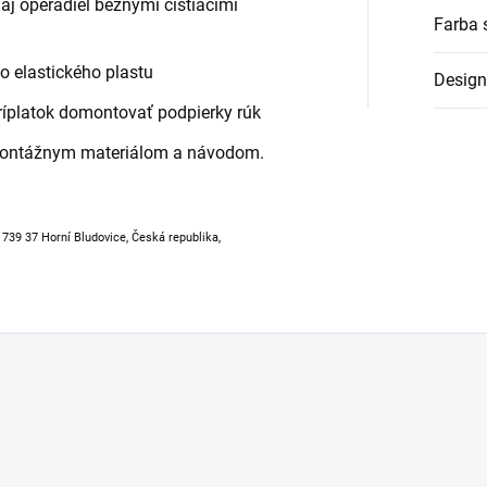
j operadiel bežnými čistiacimi
Farba 
ho elastického plastu
Design
íplatok domontovať podpierky rúk
montážnym materiálom a návodom.
, 739 37 Horní Bludovice, Česká republika,