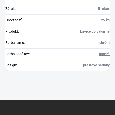
Záruka
:
5 rokov
Hmotnosť
:
25 kg
Produkt
:
Lavice do čakárne
Farba rámu
:
chróm
Farba sedákov
:
modrá
Design
:
plastové sedáky
Z
á
p