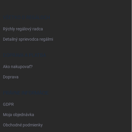
ä
t
i
VŠETKO O REGÁLOCH
e
Rýchly regálový radca
Detailný sprievodca regálmi
DOPRAVA A PLATBA
Ako nakupovať?
Doprava
PRÁVNE INFORMÁCIE
GDPR
Moja objednávka
Obchodné podmienky