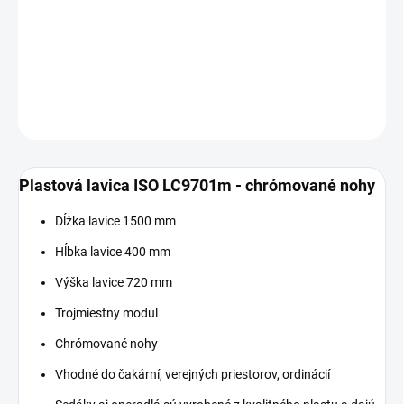
−
+
Pridať do košíka
DETAILNÉ INFORMÁCIE
OPÝTAŤ SA
Plastová lavica ISO LC9701m - chrómované nohy
Dĺžka lavice 1500 mm
Hĺbka lavice 400 mm
Výška lavice 720 mm
Trojmiestny modul
Chrómované nohy
Vhodné do čakární, verejných priestorov, ordinácií