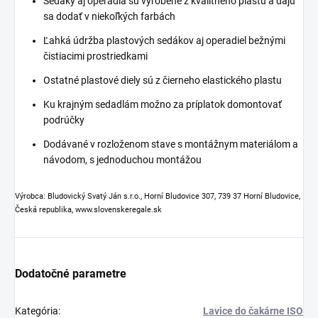
Sedáky aj operadlá sú vyrobené z kvalitného plastu a dajú
sa dodať v niekoľkých farbách
Ľahká údržba plastových sedákov aj operadiel bežnými
čistiacimi prostriedkami
Ostatné plastové diely sú z čierneho elastického plastu
Ku krajným sedadlám možno za príplatok domontovať
podrúčky
Dodávané v rozloženom stave s montážnym materiálom a
návodom, s jednoduchou montážou
Výrobca: Bludovický Svatý Ján s.r.o., Horní Bludovice 307, 739 37 Horní Bludovice,
Česká republika, www.slovenskeregale.sk
Dodatočné parametre
Kategória
:
Lavice do čakárne ISO