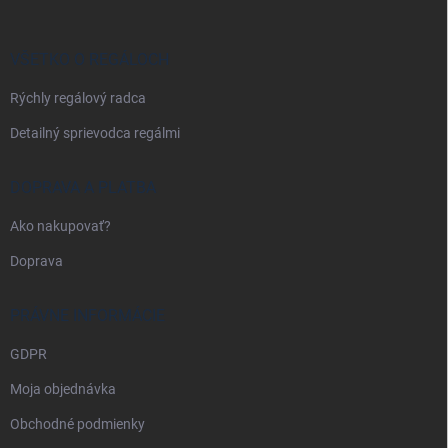
ä
t
i
VŠETKO O REGÁLOCH
e
Rýchly regálový radca
Detailný sprievodca regálmi
DOPRAVA A PLATBA
Ako nakupovať?
Doprava
PRÁVNE INFORMÁCIE
GDPR
Moja objednávka
Obchodné podmienky