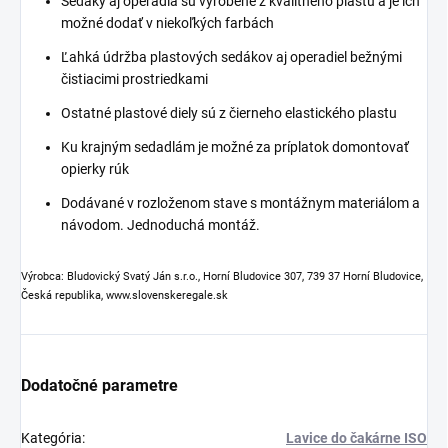
Sedáky aj operadlá sú vyrobené z kvalitného plastu a je ich
možné dodať v niekoľkých farbách
Ľahká údržba plastových sedákov aj operadiel bežnými
čistiacimi prostriedkami
Ostatné plastové diely sú z čierneho elastického plastu
Ku krajným sedadlám je možné za príplatok domontovať
opierky rúk
Dodávané v rozloženom stave s montážnym materiálom a
návodom. Jednoduchá montáž.
Výrobca: Bludovický Svatý Ján s.r.o., Horní Bludovice 307, 739 37 Horní Bludovice,
Česká republika, www.slovenskeregale.sk
Dodatočné parametre
Kategória
:
Lavice do čakárne ISO