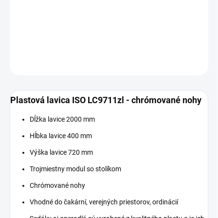
−
+
Pridať do košíka
DETAILNÉ INFORMÁCIE
OPÝTAŤ SA
Plastová lavica ISO LC9711zl - chrómované nohy
Dĺžka lavice 2000 mm
Hĺbka lavice 400 mm
Výška lavice 720 mm
Trojmiestny modul so stolíkom
Chrómované nohy
Vhodné do čakární, verejných priestorov, ordinácií