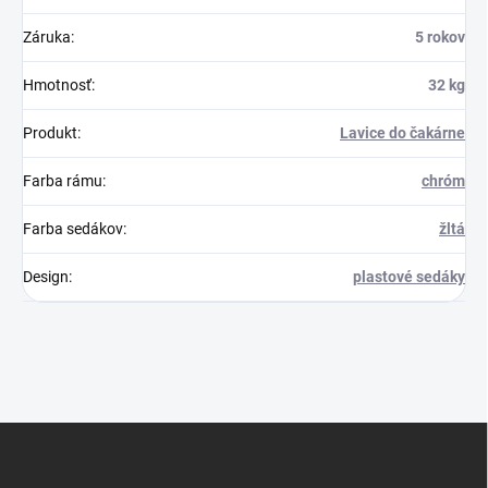
Záruka
:
5 rokov
Hmotnosť
:
32 kg
Produkt
:
Lavice do čakárne
Farba rámu
:
chróm
Farba sedákov
:
žltá
Design
:
plastové sedáky
Z
á
p