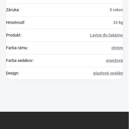
Záruka
:
5 rokov
Hmotnosť
:
32 kg
Produkt
:
Lavice do čakárne
Farba rámu
:
chróm
Farba sedákov
:
oranžová
Design
:
plastové sedáky
Z
á
p