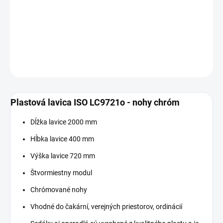
−
+
Pridať do košíka
DETAILNÉ INFORMÁCIE
OPÝTAŤ SA
Plastová lavica ISO LC9721o - nohy chróm
Dĺžka lavice 2000 mm
Hĺbka lavice 400 mm
Výška lavice 720 mm
Štvormiestny modul
Chrómované nohy
Vhodné do čakární, verejných priestorov, ordinácií