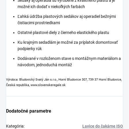
Sedáky aj operadlá sú vyrobené z kvalitného plastu a je
možné ich dodať v niekoľkých farbách
Ľahká údržba plastových sedákov aj operadiel bežnými
čistiacimi prostriedkami
Ostatné plastové diely z čierneho elastického plastu
Ku krajným sedadlám je možné za príplatok domontovať
podpierky rúk
Dodávané v rozloženom stave s montážnym materiálom a
návodom, jednoduchá montáž
Výrobca: Bludovický Svatý Ján s.r.o., Horní Bludovice 307, 739 37 Horní Bludovice,
Česká republika, www.slovenskeregale.sk
Dodatočné parametre
Kategória
:
Lavice do čakárne ISO