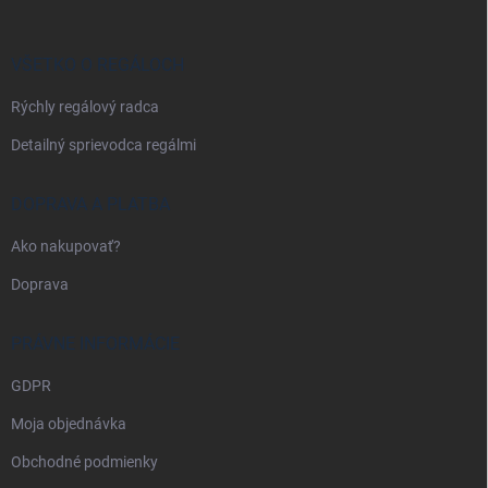
ä
t
i
VŠETKO O REGÁLOCH
e
Rýchly regálový radca
Detailný sprievodca regálmi
DOPRAVA A PLATBA
Ako nakupovať?
Doprava
PRÁVNE INFORMÁCIE
GDPR
Moja objednávka
Obchodné podmienky