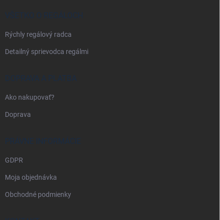
t
i
VŠETKO O REGÁLOCH
e
Rýchly regálový radca
Detailný sprievodca regálmi
DOPRAVA A PLATBA
Ako nakupovať?
Doprava
PRÁVNE INFORMÁCIE
GDPR
Moja objednávka
Obchodné podmienky