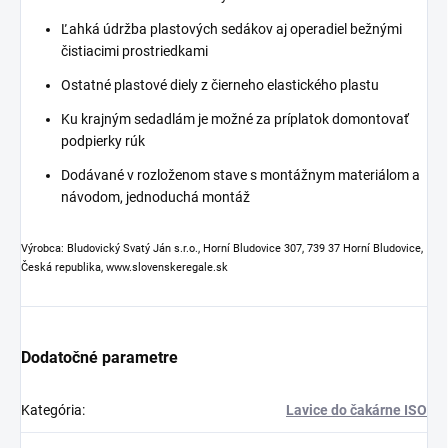
Ľahká údržba plastových sedákov aj operadiel bežnými
čistiacimi prostriedkami
Ostatné plastové diely z čierneho elastického plastu
Ku krajným sedadlám je možné za príplatok domontovať
podpierky rúk
Dodávané v rozloženom stave s montážnym materiálom a
návodom, jednoduchá montáž
Výrobca: Bludovický Svatý Ján s.r.o., Horní Bludovice 307, 739 37 Horní Bludovice,
Česká republika, www.slovenskeregale.sk
Dodatočné parametre
Kategória
:
Lavice do čakárne ISO