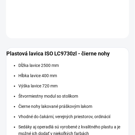
−
+
Pridať do košíka
DETAILNÉ INFORMÁCIE
OPÝTAŤ SA
Plastová lavica ISO LC9730zl - čierne nohy
Dĺžka lavice 2500 mm
Hĺbka lavice 400 mm
Výška lavice 720 mm
Štvormiestny modul so stolíkom
Čierne nohy lakované práškovým lakom
Vhodné do čakární, verejných priestorov, ordinácií
Sedáky aj operadlá sú vyrobené z kvalitného plastu a je
možné ich dodať v niekoľkých farbách