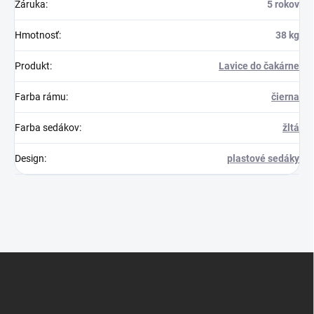
Záruka
:
5 rokov
Hmotnosť
:
38 kg
Produkt
:
Lavice do čakárne
Farba rámu
:
čierna
Farba sedákov
:
žltá
Design
:
plastové sedáky
Z
á
p
ä