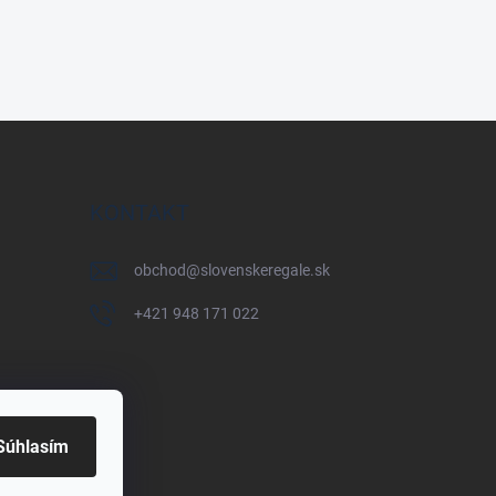
KONTAKT
obchod
@
slovenskeregale.sk
+421 948 171 022
Súhlasím