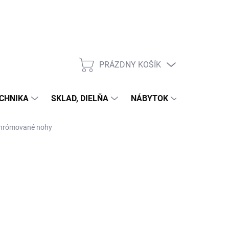
PRÁZDNY KOŠÍK
NÁKUPNÝ
KOŠÍK
CHNIKA
SKLAD, DIELŇA
NÁBYTOK
DOM A Z
 chrómované nohy