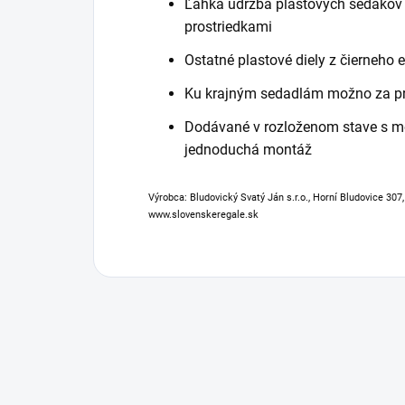
Ľahká údržba plastových sedákov a
prostriedkami
Ostatné plastové diely z čierneho 
Ku krajným sedadlám možno za pr
Dodávané v rozloženom stave s 
jednoduchá montáž
Výrobca: Bludovický Svatý Ján s.r.o., Horní Bludovice 307
www.slovenskeregale.sk