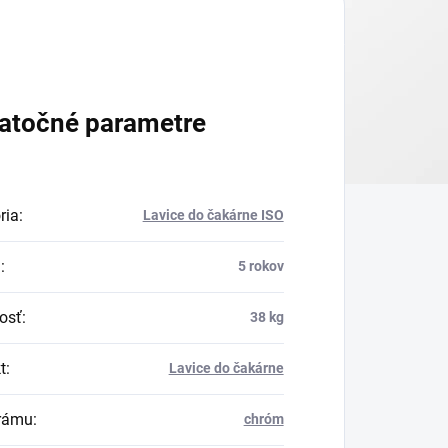
atočné parametre
ria
:
Lavice do čakárne ISO
a
:
5 rokov
osť
:
38 kg
t
:
Lavice do čakárne
rámu
:
chróm