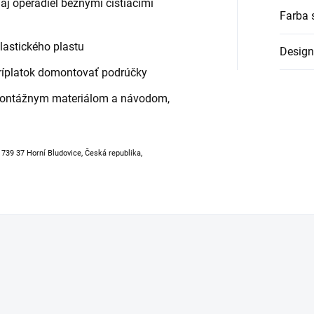
j operadiel bežnými čistiacimi
Farba 
elastického plastu
Design
íplatok domontovať podrúčky
montážnym materiálom a návodom,
, 739 37 Horní Bludovice, Česká republika,