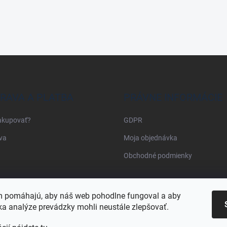
RAVA A PLATBA
PRÁVNE INFORMÁCIE
akupovať?
GDPR
va
Moja objednávka
Obchodné podmienky
Najnakup.sk
Heureka.sk
Pricemania.sk
 pomáhajú, aby náš web pohodlne fungoval a aby
a analýze prevádzky mohli neustále zlepšovať.