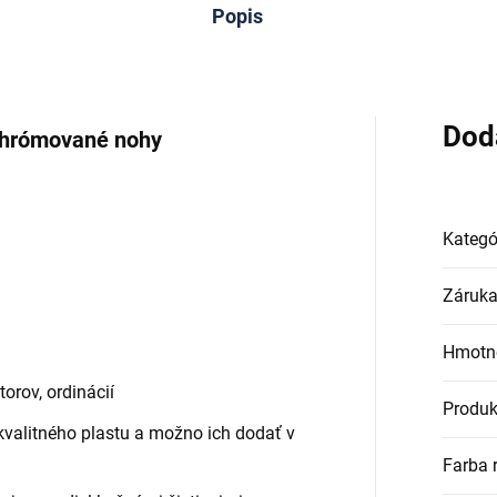
Popis
Dod
 chrómované nohy
Kategó
Záruk
Hmotn
orov, ordinácií
Produk
kvalitného plastu a možno ich dodať v
Farba 