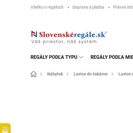
Prejsť
Všetko o regáloch
Doprava a platba
Právne inf
na
obsah
REGÁLY PODĽA TYPU
REGÁLY PODĽA MI
Domov
Nábytok
Lavice do čakárne
Lavice 
DOPRAVA ZADARMO