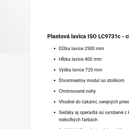
Plastová lavica ISO LC9731c -
Dĺžka lavice 2500 mm
Hĺbka lavice 400 mm
Výška lavice 720 mm
Štvormiestny modul so stolíkom
Chrómované nohy
Vhodné do čakární, verejných priest
Sedáky aj operadlá sú vyrobené z 
niekoľkých farbách