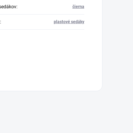
sedákov
:
čierna
:
plastové sedáky