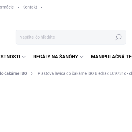
ormácie
Kontakt
Hľadať
ESTNOSTI
REGÁLY NA ŠANÓNY
MANIPULAČNÁ TE
do čakárne ISO
Plastová lavica do čakárne ISO Biedrax LC9731c -
€ 554,90
€ 458,60 bez DPH
Jednotková
SKLADOM
cena: