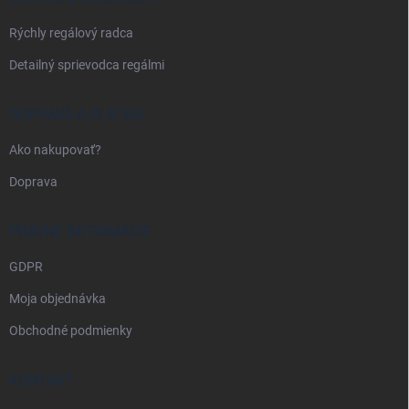
e
Rýchly regálový radca
Detailný sprievodca regálmi
DOPRAVA A PLATBA
Ako nakupovať?
Doprava
PRÁVNE INFORMÁCIE
GDPR
Moja objednávka
Obchodné podmienky
KONTAKT