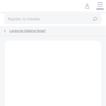
Prejsť
na
obsah
Hľadať
Lavice do čakárne Smart
DOPRAVA ZADARMO