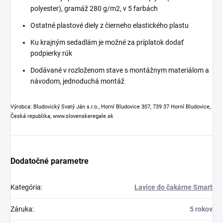
polyester), gramáž 280 g/m2, v 5 farbách
Ostatné plastové diely z čierneho elastického plastu
Ku krajným sedadlám je možné za príplatok dodať
podpierky rúk
Dodávané v rozloženom stave s montážnym materiálom a
návodom, jednoduchá montáž
Výrobca: Bludovický Svatý Ján s.r.o., Horní Bludovice 307, 739 37 Horní Bludovice,
Česká republika, www.slovenskeregale.sk
Dodatočné parametre
Kategória
:
Lavice do čakárne Smart
Záruka
:
5 rokov