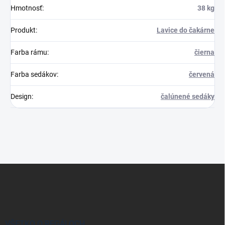
Hmotnosť
:
38 kg
Produkt
:
Lavice do čakárne
Farba rámu
:
čierna
Farba sedákov
:
červená
Design
:
čalúnené sedáky
Z
á
p
ä
t
i
VŠETKO O REGÁLOCH