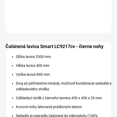
−
+
Pridať do košíka
DETAILNÉ INFORMÁCIE
OPÝTAŤ SA
Čalúnená lavica Smart LC9217cv - čierne nohy
Dĺžka lavice 2500 mm
Hĺbka lavice 400 mm
Výška lavice 800 mm
Dvoj až päťmiestne moduly, možnosť kombinácie sedadiel a
odkladacieho stolíka
Odkladací stolík z čierneho lamina 450 x 450 x 20 mm
Kovové nohy lakované práškovým lakom
Sedadlo aj operadlo čalúnené do mikroplyšu (100%