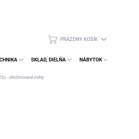
PRÁZDNY KOŠÍK
NÁKUPNÝ
KOŠÍK
CHNIKA
SKLAD, DIELŇA
NÁBYTOK
DOM A Z
22c - chrómované nohy