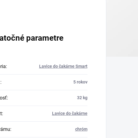
atočné parametre
ria
:
Lavice do čakárne Smart
a
:
5 rokov
osť
:
32 kg
t
:
Lavice do čakárne
rámu
:
chróm