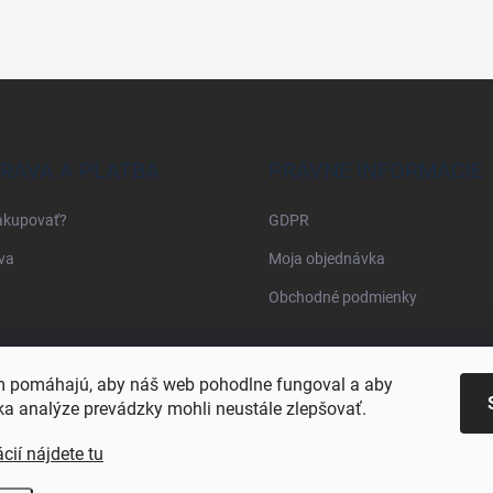
RAVA A PLATBA
PRÁVNE INFORMÁCIE
akupovať?
GDPR
va
Moja objednávka
Obchodné podmienky
Najnakup.sk
Heureka.sk
Pricemania.sk
 pomáhajú, aby náš web pohodlne fungoval a aby
a analýze prevádzky mohli neustále zlepšovať.
cií nájdete tu