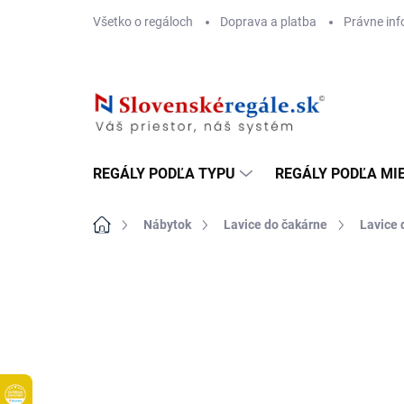
Prejsť
Všetko o regáloch
Doprava a platba
Právne inf
na
obsah
REGÁLY PODĽA TYPU
REGÁLY PODĽA MI
Domov
Nábytok
Lavice do čakárne
Lavice 
DOPRAVA ZADARMO