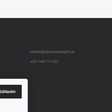
KONTAKT
obchod
@
slovenskeregale.sk
+421 948 171 022
Súhlasím