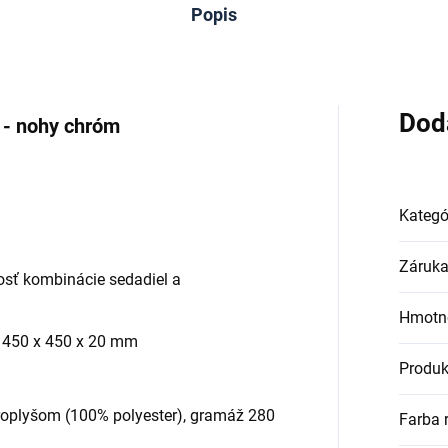
Popis
Dod
 - nohy chróm
Kategó
Záruk
sť kombinácie sedadiel a
Hmotn
a 450 x 450 x 20 mm
Produk
roplyšom (100% polyester), gramáž 280
Farba 