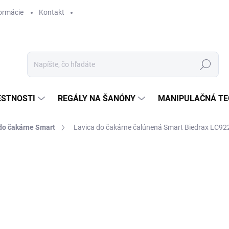
ormácie
Kontakt
Hľadať
ESTNOSTI
REGÁLY NA ŠANÓNY
MANIPULAČNÁ TE
do čakárne Smart
Lavica do čakárne čalúnená Smart Biedrax LC92
€ 614,30
€ 507,70 bez DPH
Jednotková
SKLADOM
cena: