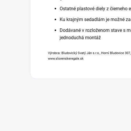
Ostatné plastové diely z čierneho 
Ku krajným sedadlám je možné za 
Dodávané v rozloženom stave s 
jednoduchá montáž
Výrobca: Bludovický Svatý Ján s.r.o., Horní Bludovice 307
www.slovenskeregale.sk