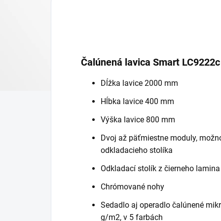
Čalúnená lavica Smart LC9222c
Dĺžka lavice 2000 mm
Hĺbka lavice 400 mm
Výška lavice 800 mm
Dvoj až päťmiestne moduly, možno
odkladacieho stolíka
Odkladací stolík z čierneho lamin
Chrómované nohy
Sedadlo aj operadlo čalúnené mik
g/m2, v 5 farbách