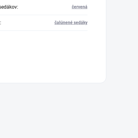
sedákov
:
červená
:
čalúnené sedáky