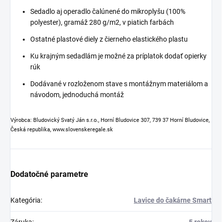
Sedadlo aj operadlo čalúnené do mikroplyšu (100%
polyester), gramáž 280 g/m2, v piatich farbách
Ostatné plastové diely z čierneho elastického plastu
Ku krajným sedadlám je možné za príplatok dodať opierky
rúk
Dodávané v rozloženom stave s montážnym materiálom a
návodom, jednoduchá montáž
Výrobca: Bludovický Svatý Ján s.r.o., Horní Bludovice 307, 739 37 Horní Bludovice,
Česká republika, www.slovenskeregale.sk
Dodatočné parametre
Kategória
:
Lavice do čakárne Smart