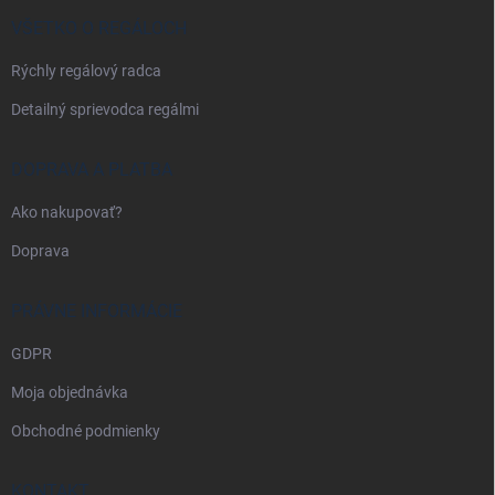
t
i
VŠETKO O REGÁLOCH
e
Rýchly regálový radca
Detailný sprievodca regálmi
DOPRAVA A PLATBA
Ako nakupovať?
Doprava
PRÁVNE INFORMÁCIE
GDPR
Moja objednávka
Obchodné podmienky
KONTAKT