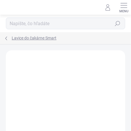
Prejsť
na
obsah
Hľadať
Lavice do čakárne Smart
DOPRAVA ZADARMO