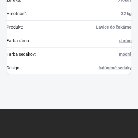
Záruka
:
5 rokov
Hmotnosť
:
32 kg
Produkt
:
Lavice do čakárne
Farba rámu
:
chróm
Farba sedákov
:
modrá
Design
:
čalúnené sedáky
Z
á
p
ä