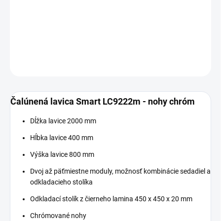
−
+
Pridať do košíka
DETAILNÉ INFORMÁCIE
OPÝTAŤ SA
Čalúnená lavica Smart LC9222m - nohy chróm
Dĺžka lavice 2000 mm
Hĺbka lavice 400 mm
Výška lavice 800 mm
Dvoj až päťmiestne moduly, možnosť kombinácie sedadiel a
odkladacieho stolíka
Odkladací stolík z čierneho lamina 450 x 450 x 20 mm
Chrómované nohy