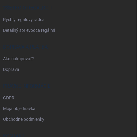
t
i
VŠETKO O REGÁLOCH
e
Rýchly regálový radca
Detailný sprievodca regálmi
DOPRAVA A PLATBA
Ako nakupovať?
Doprava
PRÁVNE INFORMÁCIE
GDPR
Moja objednávka
Obchodné podmienky
KONTAKT