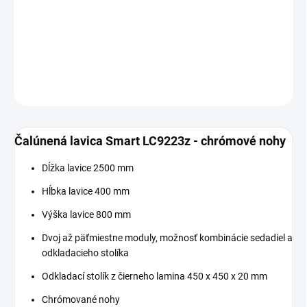
−
+
Pridať do košíka
DETAILNÉ INFORMÁCIE
OPÝTAŤ SA
Čalúnená lavica Smart LC9223z - chrómové nohy
Dĺžka lavice 2500 mm
Hĺbka lavice 400 mm
Výška lavice 800 mm
Dvoj až päťmiestne moduly, možnosť kombinácie sedadiel a
odkladacieho stolíka
Odkladací stolík z čierneho lamina 450 x 450 x 20 mm
Chrómované nohy