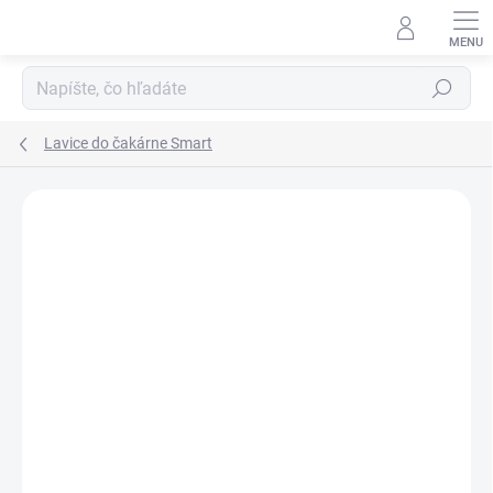
Prejsť
na
obsah
Hľadať
Lavice do čakárne Smart
DOPRAVA ZADARMO