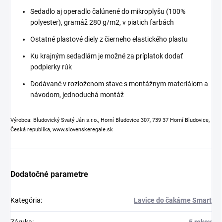
Sedadlo aj operadlo čalúnené do mikroplyšu (100%
polyester), gramáž 280 g/m2, v piatich farbách
Ostatné plastové diely z čierneho elastického plastu
Ku krajným sedadlám je možné za príplatok dodať
podpierky rúk
Dodávané v rozloženom stave s montážnym materiálom a
návodom, jednoduchá montáž
Výrobca: Bludovický Svatý Ján s.r.o., Horní Bludovice 307, 739 37 Horní Bludovice,
Česká republika, www.slovenskeregale.sk
Dodatočné parametre
Kategória
:
Lavice do čakárne Smart