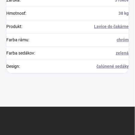
Záruka
:
5 rokov
Hmotnosť
:
38 kg
Produkt
:
Lavice do čakárne
Farba rámu
:
chróm
Farba sedákov
:
zelená
Design
:
čalúnené sedáky
Z
á
p
ä