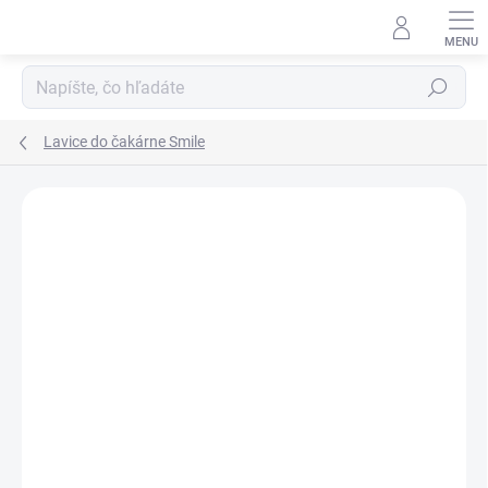
Prejsť
na
obsah
Hľadať
Lavice do čakárne Smile
DOPRAVA ZADARMO