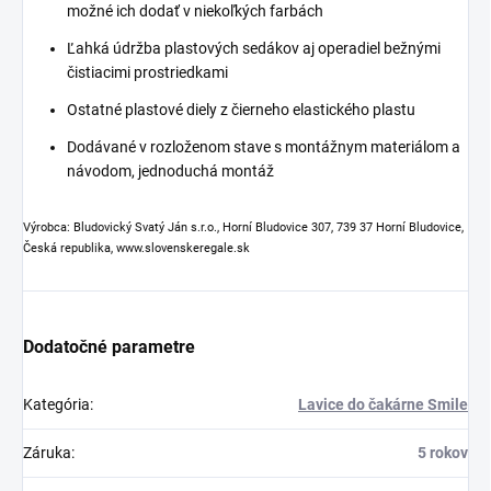
možné ich dodať v niekoľkých farbách
Ľahká údržba plastových sedákov aj operadiel bežnými
čistiacimi prostriedkami
Ostatné plastové diely z čierneho elastického plastu
Dodávané v rozloženom stave s montážnym materiálom a
návodom, jednoduchá montáž
Výrobca: Bludovický Svatý Ján s.r.o., Horní Bludovice 307, 739 37 Horní Bludovice,
Česká republika, www.slovenskeregale.sk
Dodatočné parametre
Kategória
:
Lavice do čakárne Smile
Záruka
:
5 rokov