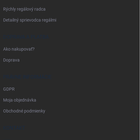
e
Rýchly regálový radca
Detailný sprievodca regálmi
DOPRAVA A PLATBA
Ako nakupovať?
Doprava
PRÁVNE INFORMÁCIE
GDPR
Moja objednávka
Obchodné podmienky
KONTAKT