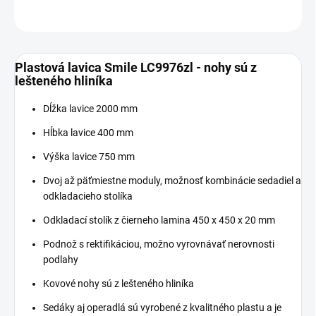
OPÝTAŤ SA
Plastová lavica Smile LC9976zl - nohy sú z
lešteného hliníka
Dĺžka lavice 2000 mm
Hĺbka lavice 400 mm
Výška lavice 750 mm
Dvoj až päťmiestne moduly, možnosť kombinácie sedadiel a
odkladacieho stolíka
Odkladací stolík z čierneho lamina 450 x 450 x 20 mm
Podnož s rektifikáciou, možno vyrovnávať nerovnosti
podlahy
Kovové nohy sú z lešteného hliníka
Sedáky aj operadlá sú vyrobené z kvalitného plastu a je