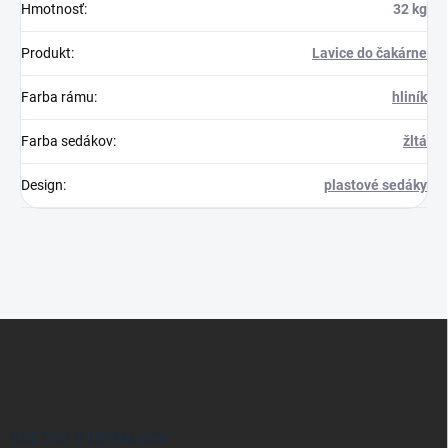
Hmotnosť
:
32 kg
Produkt
:
Lavice do čakárne
Farba rámu
:
hliník
Farba sedákov
:
žltá
Design
:
plastové sedáky
Z
á
p
ä
t
i
VŠETKO O REGÁLOCH