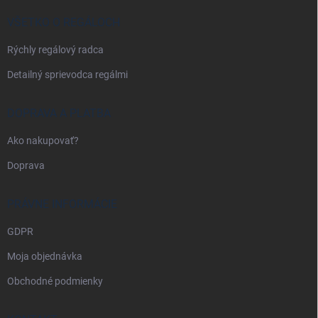
t
i
VŠETKO O REGÁLOCH
e
Rýchly regálový radca
Detailný sprievodca regálmi
DOPRAVA A PLATBA
Ako nakupovať?
Doprava
PRÁVNE INFORMÁCIE
GDPR
Moja objednávka
Obchodné podmienky