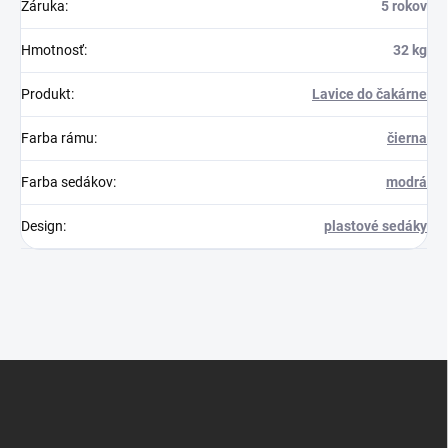
Záruka
:
5 rokov
Hmotnosť
:
32 kg
Produkt
:
Lavice do čakárne
Farba rámu
:
čierna
Farba sedákov
:
modrá
Design
:
plastové sedáky
Z
á
p
ä