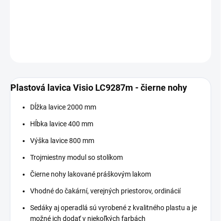
−
+
Pridať do košíka
DETAILNÉ INFORMÁCIE
OPÝTAŤ SA
Plastová lavica Visio LC9287m - čierne nohy
Dĺžka lavice 2000 mm
Hĺbka lavice 400 mm
Výška lavice 800 mm
Trojmiestny modul so stolíkom
Čierne nohy lakované práškovým lakom
Vhodné do čakární, verejných priestorov, ordinácií
Sedáky aj operadlá sú vyrobené z kvalitného plastu a je
možné ich dodať v niekoľkých farbách