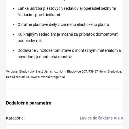
Ľahká údržba plastových sedákov aj operadiel bežnými
čistiacimi prostriedkami
Ostatné plastové diely z čierneho elastického plastu
Ku krajným sedadlám je možné za príplatok domontovať
podpierky rúk
Dodávané v rozloženom stave s montážnym materiálom a
návodom, jednoduchá montáž
Výrobca: Bludovický Svatý Ján s.r.o., Horní Bludovice 307, 739 37 Horní Bludovice,
Česká republika, www.slovenskeregale.sk
Dodatočné parametre
Kategória
:
Lavice do čakárne Visio