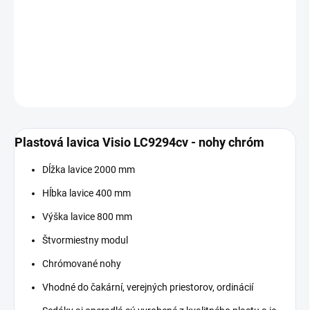
−
+
Pridať do košíka
DETAILNÉ INFORMÁCIE
OPÝTAŤ SA
Plastová lavica Visio LC9294cv - nohy chróm
Dĺžka lavice 2000 mm
Hĺbka lavice 400 mm
Výška lavice 800 mm
Štvormiestny modul
Chrómované nohy
Vhodné do čakární, verejných priestorov, ordinácií