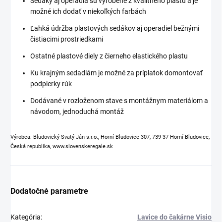
Sedáky aj operadlá sú vyrobené z kvalitného plastu a je
možné ich dodať v niekoľkých farbách
Ľahká údržba plastových sedákov aj operadiel bežnými
čistiacimi prostriedkami
Ostatné plastové diely z čierneho elastického plastu
Ku krajným sedadlám je možné za príplatok domontovať
podpierky rúk
Dodávané v rozloženom stave s montážnym materiálom a
návodom, jednoduchá montáž
Výrobca: Bludovický Svatý Ján s.r.o., Horní Bludovice 307, 739 37 Horní Bludovice,
Česká republika, www.slovenskeregale.sk
Dodatočné parametre
Kategória
:
Lavice do čakárne Visio