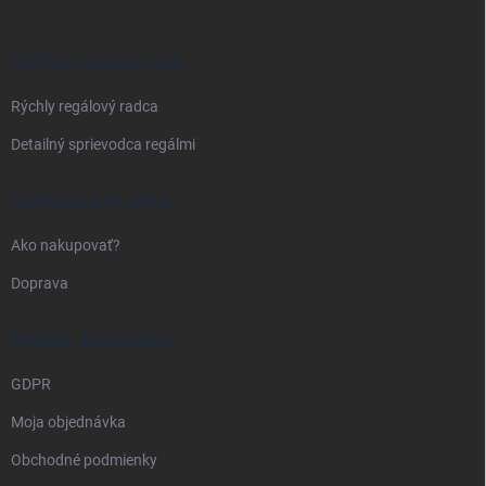
ä
t
i
VŠETKO O REGÁLOCH
e
Rýchly regálový radca
Detailný sprievodca regálmi
DOPRAVA A PLATBA
Ako nakupovať?
Doprava
PRÁVNE INFORMÁCIE
GDPR
Moja objednávka
Obchodné podmienky