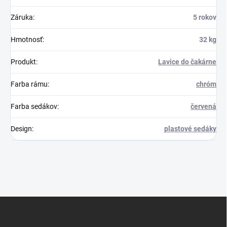
Záruka
:
5 rokov
Hmotnosť
:
32 kg
Produkt
:
Lavice do čakárne
Farba rámu
:
chróm
Farba sedákov
:
červená
Design
:
plastové sedáky
Z
á
p