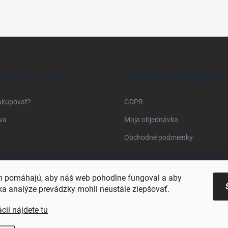
RAVA A PLATBA
PRÁVNE INFORMÁCIE
akupovať?
GDPR
va
Moja objednávka
Obchodné podmienky
Najnakup.sk
Heureka.sk
Pricemania.sk
 pomáhajú, aby náš web pohodlne fungoval a aby
a analýze prevádzky mohli neustále zlepšovať.
cií nájdete tu