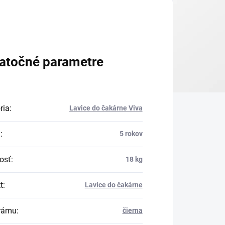
atočné parametre
ria
:
Lavice do čakárne Viva
a
:
5 rokov
osť
:
18 kg
t
:
Lavice do čakárne
rámu
:
čierna