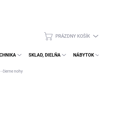
PRÁZDNY KOŠÍK
NÁKUPNÝ
KOŠÍK
CHNIKA
SKLAD, DIELŇA
NÁBYTOK
DOM A Z
- čierne nohy