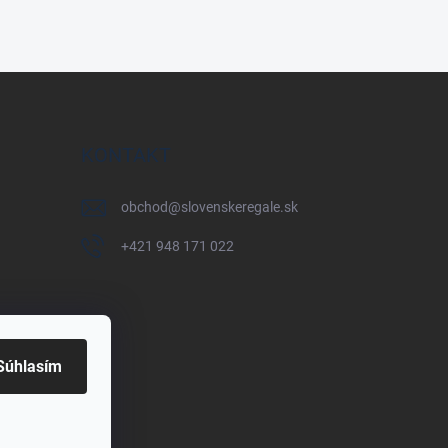
KONTAKT
obchod
@
slovenskeregale.sk
+421 948 171 022
Súhlasím