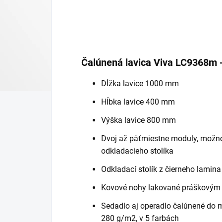
Čalúnená lavica Viva LC9368m -
Dĺžka lavice 1000 mm
Hĺbka lavice 400 mm
Výška lavice 800 mm
Dvoj až päťmiestne moduly, možno
odkladacieho stolíka
Odkladací stolík z čierneho lamin
Kovové nohy lakované práškovým
Sedadlo aj operadlo čalúnené do 
280 g/m2, v 5 farbách