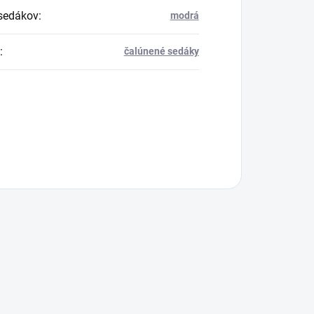
sedákov
:
modrá
:
čalúnené sedáky