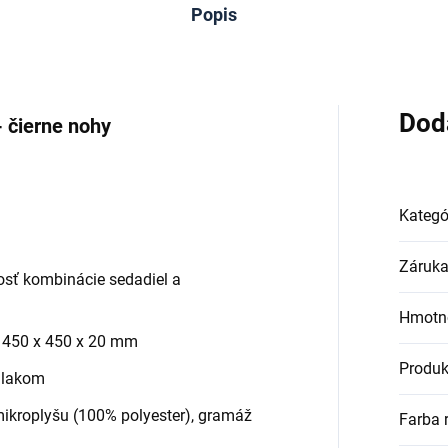
Popis
Dod
 čierne nohy
Kategó
Záruk
sť kombinácie sedadiel a
Hmotn
a 450 x 450 x 20 mm
Produk
 lakom
mikroplyšu (100% polyester), gramáž
Farba 