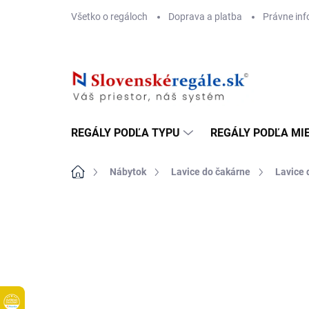
Prejsť
Všetko o regáloch
Doprava a platba
Právne inf
na
obsah
REGÁLY PODĽA TYPU
REGÁLY PODĽA MI
Domov
Nábytok
Lavice do čakárne
Lavice 
DOPRAVA ZADARMO