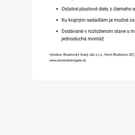
Ostatné plastové diely z čierneho 
Ku krajným sedadlám je možné za 
Dodávané v rozloženom stave s 
jednoduchá montáž
Výrobca: Bludovický Svatý Ján s.r.o., Horní Bludovice 307
www.slovenskeregale.sk