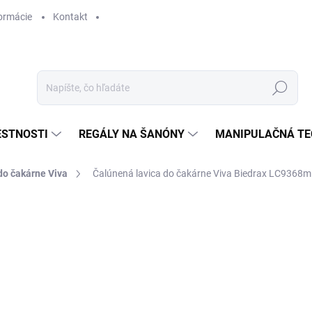
ormácie
Kontakt
Hľadať
ESTNOSTI
REGÁLY NA ŠANÓNY
MANIPULAČNÁ TE
do čakárne Viva
Čalúnená lavica do čakárne Viva Biedrax LC9368m 
€ 336,70
€ 278,30 bez DPH
Jednotková
SKLADOM
cena: