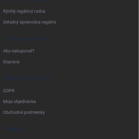
e
Rýchly regálový radca
Detailný sprievodca regálmi
DOPRAVA A PLATBA
Ako nakupovať?
Doprava
PRÁVNE INFORMÁCIE
GDPR
Moja objednávka
Obchodné podmienky
KONTAKT