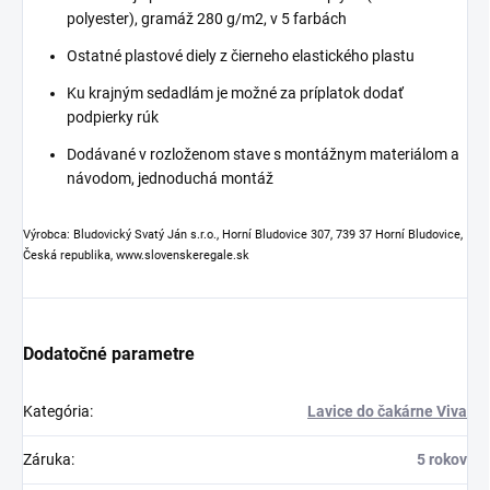
polyester), gramáž 280 g/m2, v 5 farbách
Ostatné plastové diely z čierneho elastického plastu
Ku krajným sedadlám je možné za príplatok dodať
podpierky rúk
Dodávané v rozloženom stave s montážnym materiálom a
návodom, jednoduchá montáž
Výrobca: Bludovický Svatý Ján s.r.o., Horní Bludovice 307, 739 37 Horní Bludovice,
Česká republika, www.slovenskeregale.sk
Dodatočné parametre
Kategória
:
Lavice do čakárne Viva
Záruka
:
5 rokov