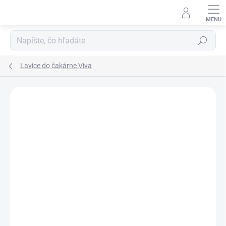
Prejsť
na
obsah
Hľadať
Lavice do čakárne Viva
DOPRAVA ZADARMO