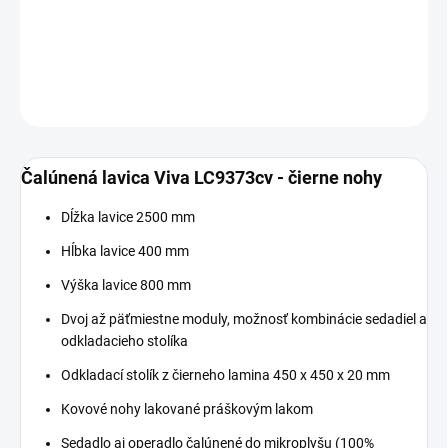
−
+
Pridať do košíka
DETAILNÉ INFORMÁCIE
OPÝTAŤ SA
Čalúnená lavica Viva LC9373cv - čierne nohy
Dĺžka lavice 2500 mm
Hĺbka lavice 400 mm
Výška lavice 800 mm
Dvoj až päťmiestne moduly, možnosť kombinácie sedadiel a
odkladacieho stolíka
Odkladací stolík z čierneho lamina 450 x 450 x 20 mm
Kovové nohy lakované práškovým lakom
Sedadlo aj operadlo čalúnené do mikroplyšu (100%