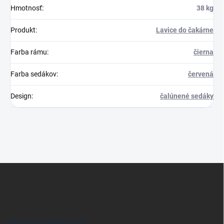
Hmotnosť
:
38 kg
Produkt
:
Lavice do čakárne
Farba rámu
:
čierna
Farba sedákov
:
červená
Design
:
čalúnené sedáky
Z
á
p
ä
t
i
VŠETKO O REGÁLOCH