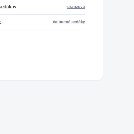
sedákov
:
oranžová
:
čalúnené sedáky