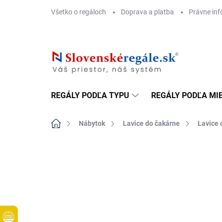
Prejsť
Všetko o regáloch
Doprava a platba
Právne inf
na
obsah
REGÁLY PODĽA TYPU
REGÁLY PODĽA MI
Domov
Nábytok
Lavice do čakárne
Lavice 
DOPRAVA ZADARMO