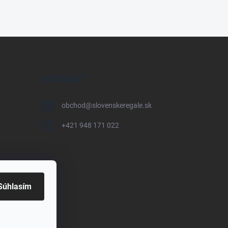
KONTAKT
obchod
@
slovenskeregale.sk
+421 948 171 022
Súhlasím