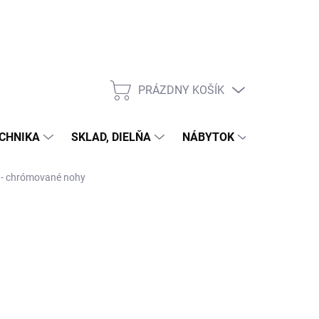
PRÁZDNY KOŠÍK
NÁKUPNÝ
KOŠÍK
CHNIKA
SKLAD, DIELŇA
NÁBYTOK
DOM A Z
 - chrómované nohy