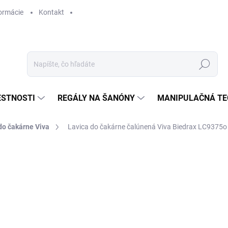
ormácie
Kontakt
Hľadať
ESTNOSTI
REGÁLY NA ŠANÓNY
MANIPULAČNÁ TE
do čakárne Viva
Lavica do čakárne čalúnená Viva Biedrax LC9375o
€ 471,40
€ 389,60 bez DPH
Jednotková
SKLADOM
cena: