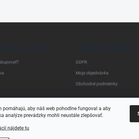
RAVA A PLATBA
PRÁVNE INFORMÁCIE
akupovať?
GDPR
va
Moja objednávka
Obchodné podmienky
Najnakup.sk
Heureka.sk
Pricemania.sk
 pomáhajú, aby náš web pohodlne fungoval a aby
a analýze prevádzky mohli neustále zlepšovať.
cií nájdete tu