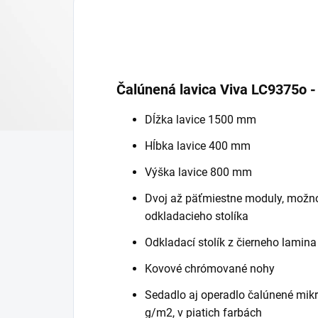
Čalúnená lavica Viva LC9375o 
Dĺžka lavice 1500 mm
Hĺbka lavice 400 mm
Výška lavice 800 mm
Dvoj až päťmiestne moduly, možno
odkladacieho stolíka
Odkladací stolík z čierneho lamin
Kovové chrómované nohy
Sedadlo aj operadlo čalúnené mik
g/m2, v piatich farbách