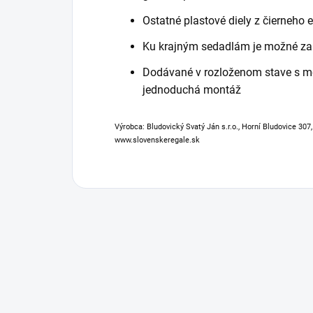
Ostatné plastové diely z čierneho 
Ku krajným sedadlám je možné za 
Dodávané v rozloženom stave s 
jednoduchá montáž
Výrobca: Bludovický Svatý Ján s.r.o., Horní Bludovice 307
www.slovenskeregale.sk