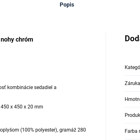
Popis
Dod
- nohy chróm
Kategó
Záruk
sť kombinácie sedadiel a
Hmotn
a 450 x 450 x 20 mm
Produk
roplyšom (100% polyester), gramáž 280
Farba 