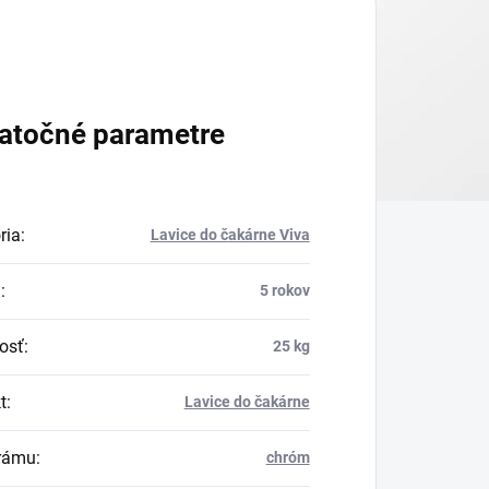
atočné parametre
ria
:
Lavice do čakárne Viva
a
:
5 rokov
osť
:
25 kg
t
:
Lavice do čakárne
rámu
:
chróm