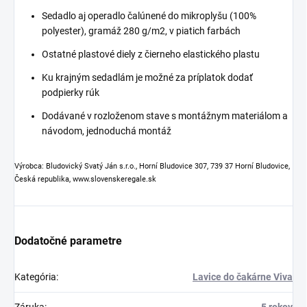
Sedadlo aj operadlo čalúnené do mikroplyšu (100%
polyester), gramáž 280 g/m2, v piatich farbách
Ostatné plastové diely z čierneho elastického plastu
Ku krajným sedadlám je možné za príplatok dodať
podpierky rúk
Dodávané v rozloženom stave s montážnym materiálom a
návodom, jednoduchá montáž
Výrobca: Bludovický Svatý Ján s.r.o., Horní Bludovice 307, 739 37 Horní Bludovice,
Česká republika, www.slovenskeregale.sk
Dodatočné parametre
Kategória
:
Lavice do čakárne Viva