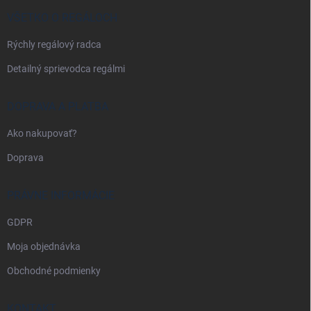
t
i
VŠETKO O REGÁLOCH
e
Rýchly regálový radca
Detailný sprievodca regálmi
DOPRAVA A PLATBA
Ako nakupovať?
Doprava
PRÁVNE INFORMÁCIE
GDPR
Moja objednávka
Obchodné podmienky
KONTAKT