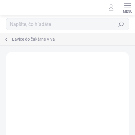
Prejsť
na
obsah
Hľadať
Lavice do čakárne Viva
DOPRAVA ZADARMO