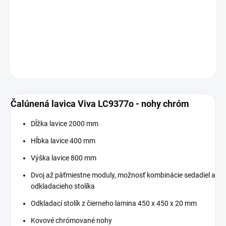
−
+
Pridať do košíka
DETAILNÉ INFORMÁCIE
OPÝTAŤ SA
Čalúnená lavica Viva LC9377o - nohy chróm
Dĺžka lavice 2000 mm
Hĺbka lavice 400 mm
Výška lavice 800 mm
Dvoj až päťmiestne moduly, možnosť kombinácie sedadiel a
odkladacieho stolíka
Odkladací stolík z čierneho lamina 450 x 450 x 20 mm
Kovové chrómované nohy