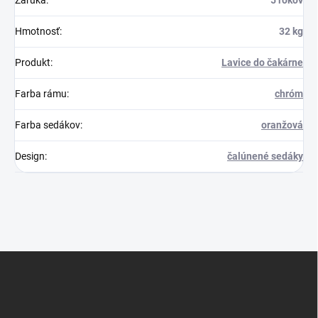
Záruka
:
5 rokov
Hmotnosť
:
32 kg
Produkt
:
Lavice do čakárne
Farba rámu
:
chróm
Farba sedákov
:
oranžová
Design
:
čalúnené sedáky
Z
á
p
ä