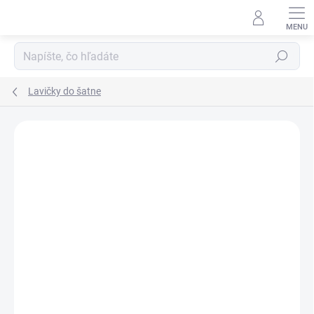
Prejsť
na
obsah
Hľadať
Lavičky do šatne
DOPRAVA ZADARMO