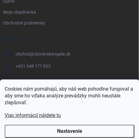
GDPR
Moja objednávka
Obchodné podmienky
KONTAKT
obchod
@
slovenskeregale.sk
+421 948 171 022
Cookies nám pomáhajú, aby náš web pohodlne fungoval a
aby sme ho vďaka analýze prevádzky mohli neustále
Najnakup.sk
Heureka.sk
Pricemania.sk
zlepšovať.
Viac informácií nájdete tu
Nastavenie