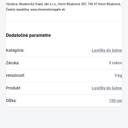
Výrobca: Bludovický Svatý Ján s.r.o., Horní Bludovice 307, 739 37 Horní Bludovice,
Česká republika, www.slovenskeregale.sk
Dodatočné parametre
Kategória
:
Lavičky do šatne
Záruka
:
5 rokov
Hmotnosť
:
9 kg
Produkt
:
Lavičky do šatne
Dĺžka
:
150 cm