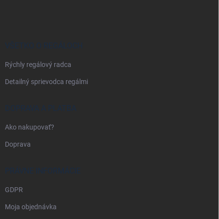
á
p
ä
t
i
VŠETKO O REGÁLOCH
e
Rýchly regálový radca
Detailný sprievodca regálmi
DOPRAVA A PLATBA
Ako nakupovať?
Doprava
PRÁVNE INFORMÁCIE
GDPR
Moja objednávka