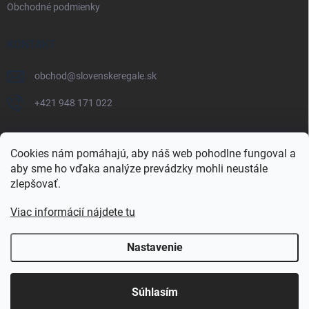
Obchodné podmienky
KONTAKT
obchod
@
slovenskeregale.sk
+421 948 171 022
Cookies nám pomáhajú, aby náš web pohodlne fungoval a
aby sme ho vďaka analýze prevádzky mohli neustále
Najnakup.sk
Heureka.sk
Pricemania.sk
zlepšovať.
Viac informácií nájdete tu
Nastavenie
Copyright 2026
slovenskéregále.sk
. Všetky práva vyhradené.
Súhlasím
Vytvoril Shoptet Premium