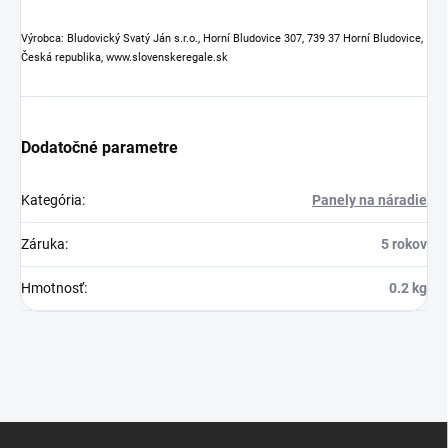
Výrobca: Bludovický Svatý Ján s.r.o., Horní Bludovice 307, 739 37 Horní Bludovice,
Česká republika, www.slovenskeregale.sk
Dodatočné parametre
Kategória
:
Panely na náradie
Záruka
:
5 rokov
Hmotnosť
:
0.2 kg
Z