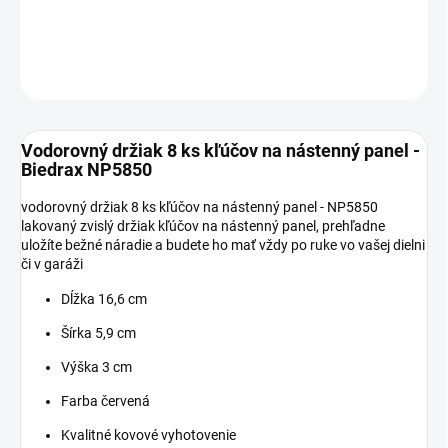
DETAILNÉ INFORMÁCIE
OPÝTAŤ SA
Vodorovný držiak 8 ks kľúčov na nástenný panel -
Biedrax NP5850
vodorovný držiak 8 ks kľúčov na nástenný panel - NP5850
lakovaný zvislý držiak kľúčov na nástenný panel, prehľadne
uložíte bežné náradie a budete ho mať vždy po ruke vo vašej dielni
či v garáži
Dĺžka 16,6 cm
Šírka 5,9 cm
Výška 3 cm
Farba červená
Kvalitné kovové vyhotovenie