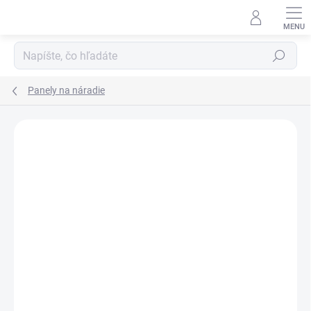
Prejsť
na
obsah
Hľadať
Panely na náradie