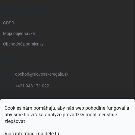
PRÁVNE INFORMÁCIE
GDPR
Moja objednávka
Obchodné podmienky
KONTAKT
obchod
@
slovenskeregale.sk
+421 948 171 022
Cookies nám pomáhajú, aby náš web pohodlne fungoval a
aby sme ho vďaka analýze prevádzky mohli neustále
Najnakup.sk
Heureka.sk
Pricemania.sk
zlepšovať.
Viac informácií nájdete tu