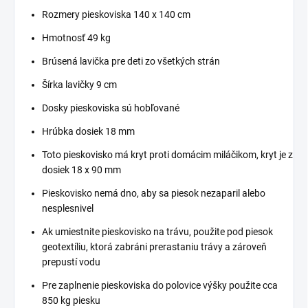
Rozmery pieskoviska 140 x 140 cm
Hmotnosť 49 kg
Brúsená lavička pre deti zo všetkých strán
Šírka lavičky 9 cm
Dosky pieskoviska sú hobľované
Hrúbka dosiek 18 mm
Toto pieskovisko má kryt proti domácim miláčikom, kryt je z
dosiek 18 x 90 mm
Pieskovisko nemá dno, aby sa piesok nezaparil alebo
nesplesnivel
Ak umiestnite pieskovisko na trávu, použite pod piesok
geotextíliu, ktorá zabráni prerastaniu trávy a zároveň
prepustí vodu
Pre zaplnenie pieskoviska do polovice výšky použite cca
850 kg piesku