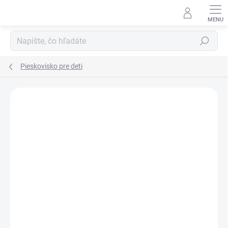
Prejsť
na
obsah
Hľadať
Pieskovisko pre deti
DOPRAVA ZADARMO