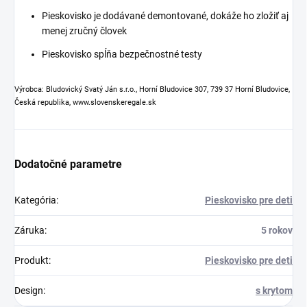
Pieskovisko je dodávané demontované, dokáže ho zložiť aj
menej zručný človek
Pieskovisko spĺňa bezpečnostné testy
Výrobca: Bludovický Svatý Ján s.r.o., Horní Bludovice 307, 739 37 Horní Bludovice,
Česká republika, www.slovenskeregale.sk
Dodatočné parametre
Kategória
:
Pieskovisko pre deti
Záruka
:
5 rokov
Produkt
:
Pieskovisko pre deti
Design
:
s krytom