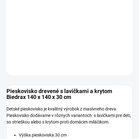
VARIANT
−
+
Pridať do košíka
DETAILNÉ INFORMÁCIE
OPÝTAŤ SA
Pieskovisko drevené s lavičkami a krytom
Biedrax 140 x 140 x 30 cm
Detské pieskovisko je kvalitný výrobok z masívneho dreva.
Pieskovisko dodávame v rôznych variantoch: s lavičkami pre deti,
so strieškou alebo s krytom proti domácim miláčikom.
Výška pieskoviska 30 cm