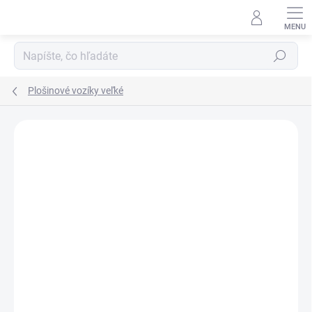
Prejsť
na
obsah
Hľadať
Plošinové vozíky veľké
DOPRAVA ZADARMO