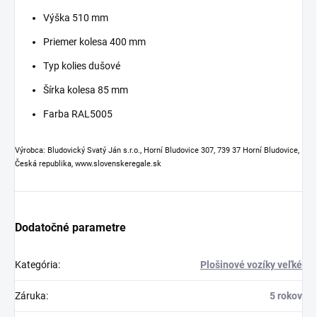
Výška 510 mm
Priemer kolesa 400 mm
Typ kolies dušové
Šírka kolesa 85 mm
Farba RAL5005
Výrobca: Bludovický Svatý Ján s.r.o., Horní Bludovice 307, 739 37 Horní Bludovice,
Česká republika, www.slovenskeregale.sk
Dodatočné parametre
Kategória
:
Plošinové vozíky veľké
Záruka
:
5 rokov