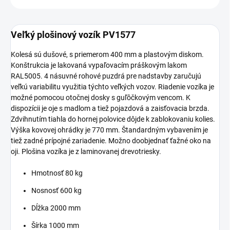
Veľký plošinový vozík PV1577
Kolesá sú dušové, s priemerom 400 mm a plastovým diskom.
Konštrukcia je lakovaná vypaľovacím práškovým lakom
RAL5005. 4 násuvné rohové puzdrá pre nadstavby zaručujú
veľkú variabilitu využitia týchto veľkých vozov. Riadenie vozíka je
možné pomocou otočnej dosky s guľôčkovým vencom. K
dispozícii je oje s madlom a tiež pojazdová a zaisťovacia brzda.
Zdvihnutím tiahla do hornej polovice dôjde k zablokovaniu kolies.
Výška kovovej ohrádky je 770 mm. Štandardným vybavením je
tiež zadné prípojné zariadenie. Možno doobjednať ťažné oko na
oji. Plošina vozíka je z laminovanej drevotriesky.
Hmotnosť 80 kg
Nosnosť 600 kg
Dĺžka 2000 mm
Šírka 1000 mm