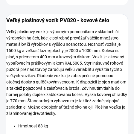
Veľký plošinový vozík PV820 - kovové čelo
Veľký plošinový vozík je výborným pomocníkom v skladoch či
výrobných halách, kde je potrebné prevážať väčšie množstvo
materiálov či výrobkov s vyššou nosnosťou. Nosnosť vozíka je
1500 kg a veľkosť ložnej plochy je 2000 x 1000 mm. Kolesá sú
plné, s priemerom 400 mm a kovovým diskom. Vozík je lakovaný
vypaľovacím práškovým lakom RAL5005. Štyri násuvné rohové
puzdrá pre nadstavby zaručujú veľkú variabilitu využitia týchto
veľkých vozíkov. Riadenie vozíka je zabezpečené pomocou
otočnej dosky s guľôčkovým vencom. K dispozícii je oje s madlom
a taktiež pojazdová a zaisťovacia brzda. Zdvihnutím tiahla do
hornej polohy dôjde k zablokovaniu kolies. Výška kovovej ohrádky
je 770 mm. Štandardným vybavením je taktiež zadné prípojné
zariadenie. Možno doobjednať ťažné oko na oji. Plošina vozíka je
z laminovanej drevotriesky.
Hmotnosť 88 kg