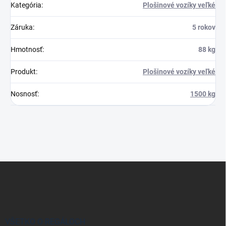
Kategória
:
Plošinové vozíky veľké
Záruka
:
5 rokov
Hmotnosť
:
88 kg
Produkt
:
Plošinové vozíky veľké
Nosnosť
:
1500 kg
Z
á
p
ä
t
i
VŠETKO O REGÁLOCH