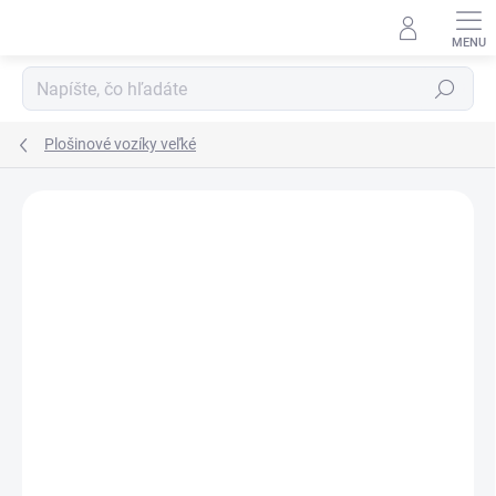
Prejsť
na
obsah
Hľadať
Plošinové vozíky veľké
DOPRAVA ZADARMO