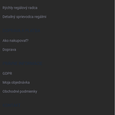
e
Rýchly regálový radca
Detailný sprievodca regálmi
DOPRAVA A PLATBA
Ako nakupovať?
Doprava
PRÁVNE INFORMÁCIE
GDPR
Moja objednávka
Obchodné podmienky
KONTAKT